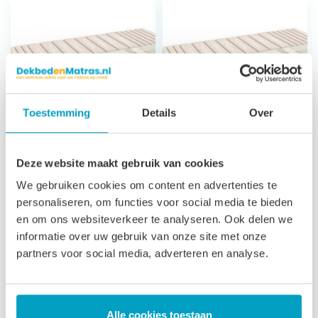
Toestemming
Details
Over
Koudschuim
Koudschuim
Deze website maakt gebruik van cookies
Matras Andros
Matras Andros
We gebruiken cookies om content en advertenties te
Classic
Climat
personaliseren, om functies voor social media te bieden
en om ons websiteverkeer te analyseren. Ook delen we
7 zones
7 zones
informatie over uw gebruik van onze site met onze
ondersteuning
ondersteuning
partners voor social media, adverteren en analyse.
23 cm hoog
23 cm hoog
Satijn afritsbare,
Luxe afritsbare,
wasbare tijk
wasbare tijk
3 jaar garantie
3 jaar garantie
Alle cookies toestaan