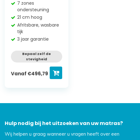
7 zones
ondersteuning
21 cm hoog
Afritsbare, wasbare
tijk
3 jaar garantie
Bepaal zelf de
stevigheid
Vanaf
€
496,79
Hulp nodig bij het uitzoeken van uw matras?
Wij helpen u graag wanneer u vragen heeft over een