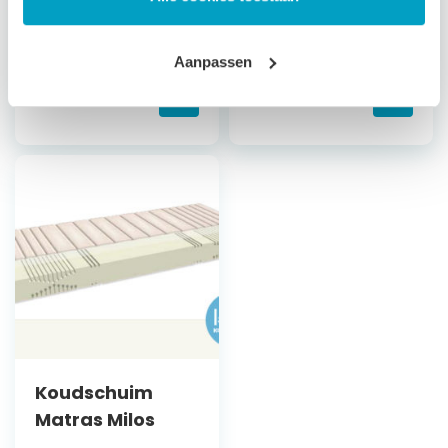
Bepaal zelf de
Bepaal zelf de
stevigheid
stevigheid
Aanpassen
Vanaf
€
659,79
Vanaf
€
560,79
Koudschuim
Matras Milos