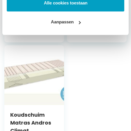
Alle cookies toestaan
Bepaal zelf de
stevigheid
Bepaal zelf de
stevigheid
Aanpassen
Vanaf
€
496,79
Vanaf
€
659,79
Koudschuim
Matras Andros
Climat