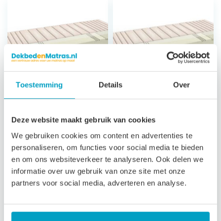
Toestemming
Details
Over
Koudschuim
Koudschuim
Deze website maakt gebruik van cookies
Matras Milos
Matras Andros
We gebruiken cookies om content en advertenties te
Classic
7 zones
personaliseren, om functies voor social media te bieden
ondersteuning
7 zones
en om ons websiteverkeer te analyseren. Ook delen we
21 cm hoog
ondersteuning
informatie over uw gebruik van onze site met onze
Afritsbare, wasbare
23 cm hoog
partners voor social media, adverteren en analyse.
tijk
Satijn afritsbare,
3 jaar garantie
wasbare tijk
3 jaar garantie