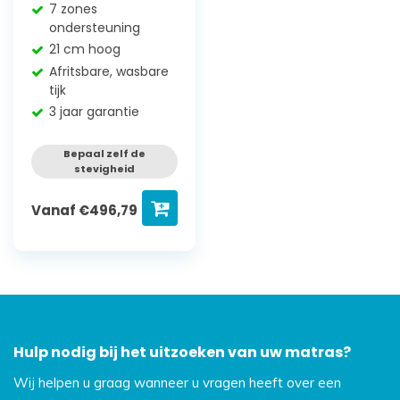
7 zones
ondersteuning
21 cm hoog
Afritsbare, wasbare
tijk
3 jaar garantie
Bepaal zelf de
stevigheid
Vanaf
€
496,79
Hulp nodig bij het uitzoeken van uw matras?
Wij helpen u graag wanneer u vragen heeft over een