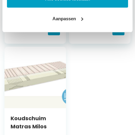
Bepaal zelf de
Bepaal zelf de
stevigheid
stevigheid
Aanpassen
Vanaf
€
560,79
Vanaf
€
659,79
Koudschuim
Matras Milos