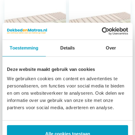
Toestemming
Details
Over
Koudschuim
Koudschuim
Deze website maakt gebruik van cookies
Matras Andros
Matras Andros
We gebruiken cookies om content en advertenties te
Climat
Classic
personaliseren, om functies voor social media te bieden
en om ons websiteverkeer te analyseren. Ook delen we
7 zones
7 zones
informatie over uw gebruik van onze site met onze
ondersteuning
ondersteuning
partners voor social media, adverteren en analyse.
23 cm hoog
23 cm hoog
Luxe afritsbare,
Satijn afritsbare,
wasbare tijk
wasbare tijk
3 jaar garantie
3 jaar garantie
Alle cookies toestaan