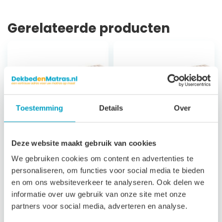
Gerelateerde producten
Toestemming
Details
Over
Deze website maakt gebruik van cookies
Koudschuim
Koudschuim
We gebruiken cookies om content en advertenties te
Matras Andros
Matras Milos
personaliseren, om functies voor social media te bieden
en om ons websiteverkeer te analyseren. Ook delen we
Climat
7 zones
informatie over uw gebruik van onze site met onze
ondersteuning
7 zones
partners voor social media, adverteren en analyse.
21 cm hoog
ondersteuning