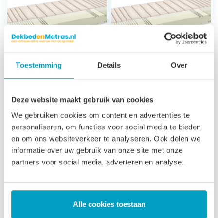
Toestemming
Details
Over
Koudschuim
Koudschuim
Matras Andros
Matras Andros
Deze website maakt gebruik van cookies
Climat
Classic
We gebruiken cookies om content en advertenties te
personaliseren, om functies voor social media te bieden
7 zones
7 zones
en om ons websiteverkeer te analyseren. Ook delen we
ondersteuning
ondersteuning
informatie over uw gebruik van onze site met onze
23 cm hoog
23 cm hoog
partners voor social media, adverteren en analyse.
Luxe afritsbare,
Satijn afritsbare,
wasbare tijk
wasbare tijk
3 jaar garantie
3 jaar garantie
Alle cookies toestaan
Bepaal zelf de
Bepaal zelf de