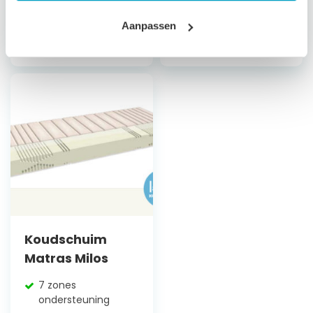
stevigheid
stevigheid
Aanpassen
Vanaf
€
560,79
Vanaf
€
659,79
Koudschuim
Matras Milos
7 zones
ondersteuning