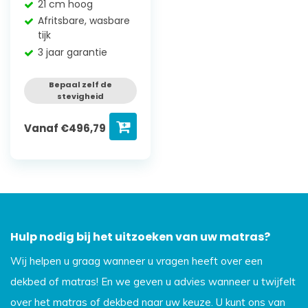
21 cm hoog
Afritsbare, wasbare
tijk
3 jaar garantie
Bepaal zelf de
stevigheid
Vanaf
€
496,79
Hulp nodig bij het uitzoeken van uw matras?
Wij helpen u graag wanneer u vragen heeft over een
dekbed of matras! En we geven u advies wanneer u twijfelt
over het matras of dekbed naar uw keuze. U kunt ons van