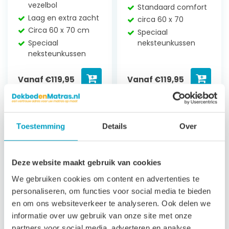
vezelbol
Standaard comfort
Laag en extra zacht
circa 60 x 70
Circa 60 x 70 cm
Speciaal
Speciaal
neksteunkussen
neksteunkussen
Vanaf
€
119,95
Vanaf
€
119,95
Toestemming
Details
Over
Deze website maakt gebruik van cookies
We gebruiken cookies om content en advertenties te
personaliseren, om functies voor social media te bieden
en om ons websiteverkeer te analyseren. Ook delen we
informatie over uw gebruik van onze site met onze
partners voor social media, adverteren en analyse.