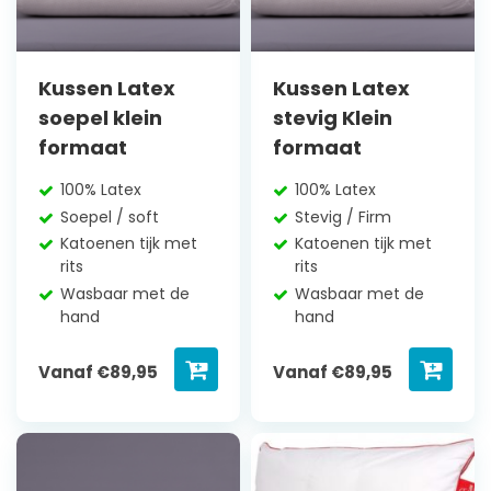
Kussen Latex
Kussen Latex
soepel klein
stevig Klein
formaat
formaat
100% Latex
100% Latex
Soepel / soft
Stevig / Firm
Katoenen tijk met
Katoenen tijk met
rits
rits
Wasbaar met de
Wasbaar met de
hand
hand
Vanaf
€
89,95
Vanaf
€
89,95