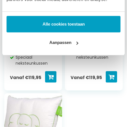
Kussen Silvana
Kussen Silvana
Support Fluorine
Support Cristal
Neksteun perfolatex
Neksteun perfolatex
Alle cookies toestaan
Medium Plus,
Stevig, hoofddeel
hoofddeel Comforel
latex ministicks
Medium vezelbol
Stevig comfort
Aanpassen
Beetje stevig
Circa 60 x 70 cm
Circa 60 x 70 cm
Speciaal
Speciaal
neksteunkussen
neksteunkussen
Vanaf
€
119,95
Vanaf
€
119,95