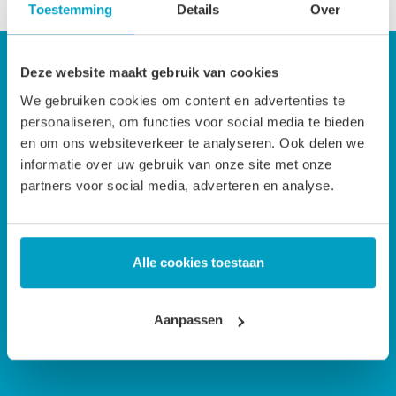
Toestemming
Details
Over
Deze website maakt gebruik van cookies
Hulp nodig bij het uitzoeken van uw matras?
We gebruiken cookies om content en advertenties te
Wij helpen u graag wanneer u vragen heeft over een
personaliseren, om functies voor social media te bieden
en om ons websiteverkeer te analyseren. Ook delen we
dekbed of matras! En we geven u advies wanneer u twijfelt
informatie over uw gebruik van onze site met onze
over het matras of dekbed naar uw keuze. U kunt ons van
partners voor social media, adverteren en analyse.
maandag tot en met vrijdag tussen 9.00 en 17.30 uur
bereiken via onderstaande telefoonnummer.
Alle cookies toestaan
Bel ons op
0318 - 250 055
E-mail ons op
info@dekbedenmatras.nl
Aanpassen