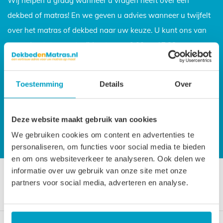
Wij helpen u graag wanneer u vragen heeft over een
dekbed of matras! En we geven u advies wanneer u twijfelt
over het matras of dekbed naar uw keuze. U kunt ons van
maandag tot en met vrijdag tussen 9.00 en 17.30 uur
bereiken via onderstaande telefoonnummer.
Toestemming
Details
Over
Bel ons op
0318 - 250 055
E-mail ons op
info@dekbedenmatras.nl
Deze website maakt gebruik van cookies
We gebruiken cookies om content en advertenties te
personaliseren, om functies voor social media te bieden
en om ons websiteverkeer te analyseren. Ook delen we
informatie over uw gebruik van onze site met onze
U bent hier:
Home
>
Dekbedden
>
Dons 65%
partners voor social media, adverteren en analyse.
Veilig online betalen