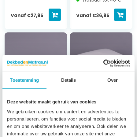
Vanaf
€
27,95
Vanaf
€
36,95
Toestemming
Details
Over
Deze website maakt gebruik van cookies
Kussen
Kussen
We gebruiken cookies om content en advertenties te
Vezelbol/Latex
Vezelbol/Latex
personaliseren, om functies voor social media te bieden
met 100% katoen
Vezelbolletjes met
en om ons websiteverkeer te analyseren. Ook delen we
gestepte
latex
informatie over uw gebruik van onze site met onze