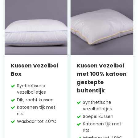
Kussen Vezelbol
Kussen Vezelbol
Box
met 100% katoen
gestepte
Synthetische
buitentijk
vezelbolletjes
Dik, zacht kussen
Synthetische
Katoenen tijk met
vezelbolletjes
rits
Soepel kussen
Wasbaar tot 40°C
Katoenen tijk met
rits
Wasbaar tot 40°C