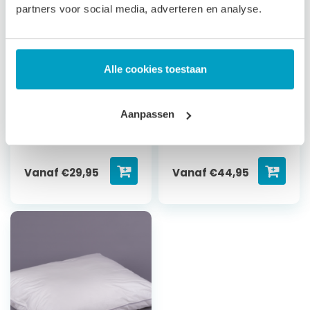
buitentijk
Steviger, dikker
partners voor social media, adverteren en analyse.
kussen
Synthetische
Katoenen tijk met
vezelbolletjes met
rits
latex
Wasbaar tot 40°C
Alle cookies toestaan
Steviger, dikker
kussen
Katoenen binnen tijk
Aanpassen
met rits
Wasbaar tot 40°C
Vanaf
€
29,95
Vanaf
€
44,95