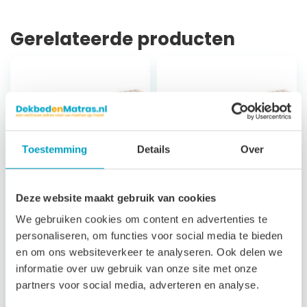
Gerelateerde producten
Toestemming
Details
Over
Deze website maakt gebruik van cookies
Koudschuim
Koudschuim
We gebruiken cookies om content en advertenties te
Matras Milos
Matras Andros
personaliseren, om functies voor social media te bieden
en om ons websiteverkeer te analyseren. Ook delen we
Climat
7 zones
informatie over uw gebruik van onze site met onze
ondersteuning
7 zones
partners voor social media, adverteren en analyse.
21 cm hoog
ondersteuning