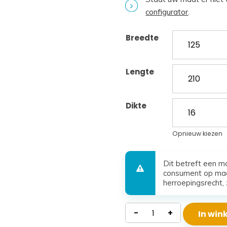
configurator
.
Breedte
Lengte
Dikte
Opnieuw kiezen
Dit betreft een m
consument op maa
herroepingsrecht, 
Koudschuim
-
+
In wi
Matras