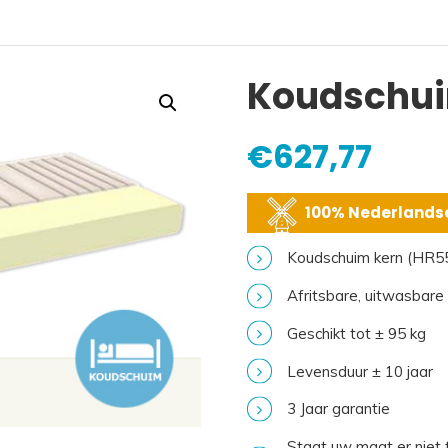
Koudschui
€
627,77
100% Nederlandse
Koudschuim kern (HR5
Afritsbare, uitwasbare
Geschikt tot ± 95 kg
Levensduur ± 10 jaar
3 Jaar garantie
Staat uw maat er niet