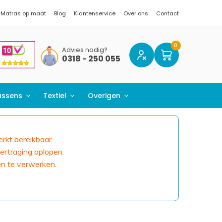
Matras op maat
Blog
Klantenservice
Over ons
Contact
Advies nodig?
0318 - 250 055
ussens
Textiel
Overigen
erkt bereikbaar.
ertraging oplopen.
en te verwerken.