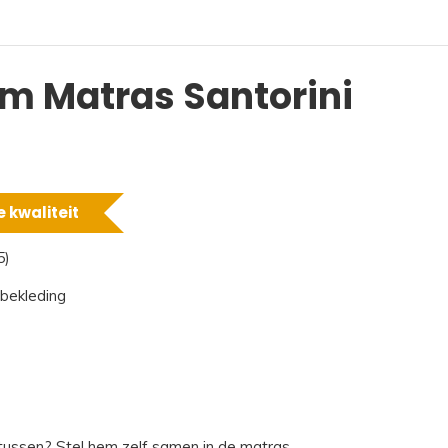
m Matras Santorini
 kwaliteit
5)
 bekleding
 tussen?
Stel hem zelf samen in de matras