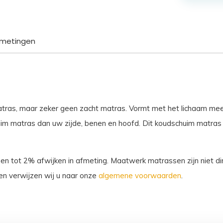
Santorini
aantal
metingen
atras, maar zeker geen zacht matras. Vormt met het lichaam me
m matras dan uw zijde, benen en hoofd. Dit koudschuim matras v
sen tot 2% afwijken in afmeting. Maatwerk matrassen zijn niet dir
n verwijzen wij u naar onze
algemene voorwaarden
.