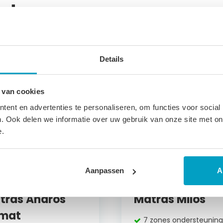
ucten
Details
 van cookies
ent en advertenties te personaliseren, om functies voor social
. Ook delen we informatie over uw gebruik van onze site met on
e.
Aanpassen
A
udschuim
Koudschuim
tras Andros
Matras Milos
imat
7 zones ondersteunin