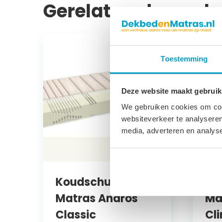
Gerelateerde prod
Toestemming
Deze website maakt gebruik
We gebruiken cookies om cont
websiteverkeer te analyseren
media, adverteren en analys
Koudschuim
Ko
Matras Andros
Ma
Classic
Cl