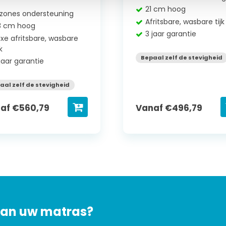
21 cm hoog
 zones ondersteuning
Afritsbare, wasbare tijk
3 cm hoog
3 jaar garantie
uxe afritsbare, wasbare
jk
Bepaal zelf de stevigheid
jaar garantie
aal zelf de stevigheid
naf
€
560,79
Vanaf
€
496,79
 van uw matras?