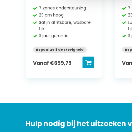
7 zones ondersteuning
7
23 cm hoog
2
Satijn afritsbare, wasbare
L
tijk
ti
3 jaar garantie
3 
Bepaal zelf de stevigheid
Bep
Vanaf
€
659,79
Va
Hulp nodig bij het uitzoeken