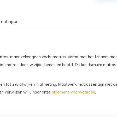
Santorini
aantal
metingen
atras, maar zeker geen zacht matras. Vormt met het lichaam me
m matras dan uw zijde, benen en hoofd. Dit koudschuim matras v
sen tot 2% afwijken in afmeting. Maatwerk matrassen zijn niet dir
n verwijzen wij u naar onze
algemene voorwaarden
.