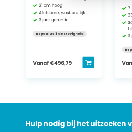
21 cm hoog
7
Afritsbare, wasbare tijk
2
3 jaar garantie
Sa
ti
Bepaal zelf de stevigheid
3 
Bep
Vanaf
€
496,79
Va
Hulp nodig bij het uitzoeken