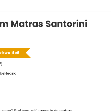
m Matras Santorini
 kwaliteit
5)
 bekleding
 tussen?
Stel hem zelf samen in de matras