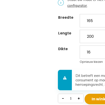
configurator
.
Breedte
Lengte
Dikte
Opnieuw kiezen
Dit betreft een m
consument op maa
herroepingsrecht, 
Koudschuim
-
+
In wi
Matras