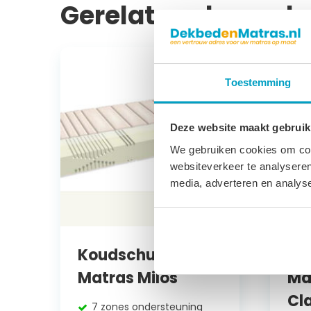
Gerelateerde prod
Toestemming
Deze website maakt gebruik
We gebruiken cookies om cont
websiteverkeer te analyseren
media, adverteren en analys
Koudschuim
Ko
Matras Milos
Ma
Cl
7 zones ondersteuning