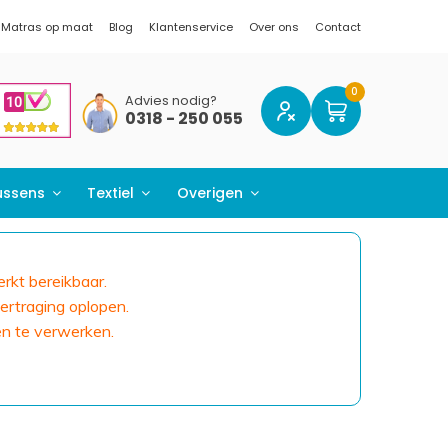
Matras op maat
Blog
Klantenservice
Over ons
Contact
Advies nodig?
0318 - 250 055
ussens
Textiel
Overigen
erkt bereikbaar.
ertraging oplopen.
en te verwerken.