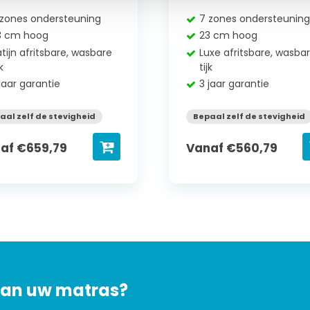
 zones ondersteuning
7 zones ondersteunin
3 cm hoog
23 cm hoog
tijn afritsbare, wasbare
Luxe afritsbare, wasba
jk
tijk
jaar garantie
3 jaar garantie
aal zelf de stevigheid
Bepaal zelf de stevigheid
naf
€
659,79
Vanaf
€
560,79
 van uw matras?