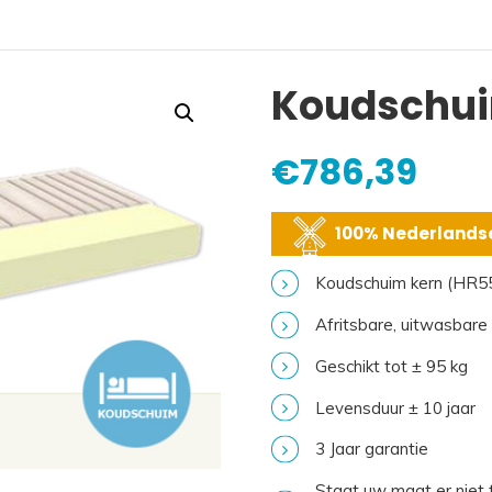
Koudschui
€
786,39
100% Nederlandse
Koudschuim kern (HR5
Afritsbare, uitwasbare
Geschikt tot ± 95 kg
Levensduur ± 10 jaar
3 Jaar garantie
Staat uw maat er niet