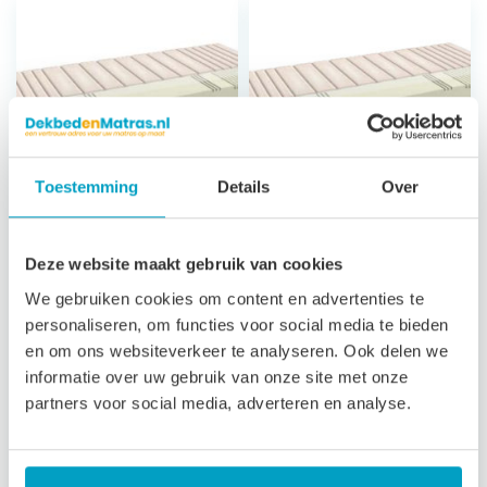
Toestemming
Details
Over
Koudschuim
Koudschuim
Deze website maakt gebruik van cookies
Matras Andros
Matras Milos
We gebruiken cookies om content en advertenties te
Climat
7 zones
personaliseren, om functies voor social media te bieden
ondersteuning
7 zones
en om ons websiteverkeer te analyseren. Ook delen we
21 cm hoog
ondersteuning
informatie over uw gebruik van onze site met onze
Afritsbare, wasbare
23 cm hoog
partners voor social media, adverteren en analyse.
tijk
Luxe afritsbare,
3 jaar garantie
wasbare tijk
3 jaar garantie