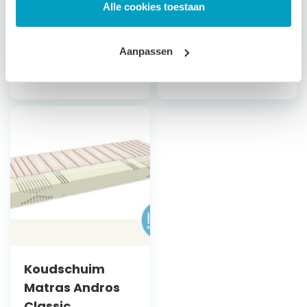
Alle cookies toestaan
Bepaal zelf de
stevigheid
Bepaal zelf de
stevigheid
Aanpassen
Vanaf
€
560,79
Vanaf
€
496,79
Koudschuim
Matras Andros
Classic