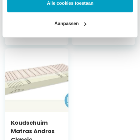
Alle cookies toestaan
Bepaal zelf de
stevigheid
Bepaal zelf de
stevigheid
Aanpassen
Vanaf
€
496,79
Vanaf
€
560,79
Koudschuim
Matras Andros
Classic