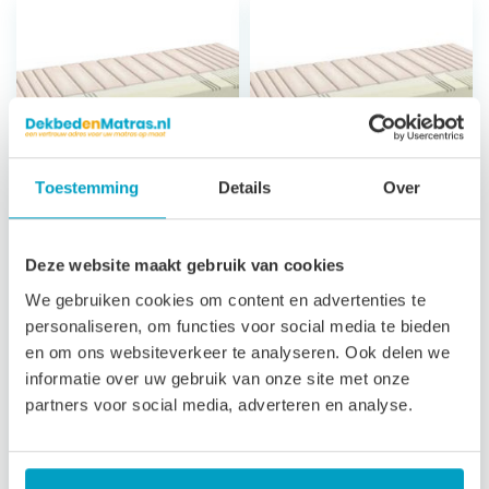
Toestemming
Details
Over
Koudschuim
Koudschuim
Deze website maakt gebruik van cookies
Matras Milos
Matras Andros
We gebruiken cookies om content en advertenties te
Climat
7 zones
personaliseren, om functies voor social media te bieden
ondersteuning
7 zones
en om ons websiteverkeer te analyseren. Ook delen we
21 cm hoog
ondersteuning
informatie over uw gebruik van onze site met onze
Afritsbare, wasbare
23 cm hoog
partners voor social media, adverteren en analyse.
tijk
Luxe afritsbare,
3 jaar garantie
wasbare tijk
3 jaar garantie