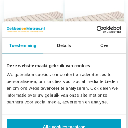
Toestemming
Details
Over
Koudschuim
Koudschuim
Deze website maakt gebruik van cookies
Matras Andros
Matras Andros
We gebruiken cookies om content en advertenties te
Climat
Classic
personaliseren, om functies voor social media te bieden
en om ons websiteverkeer te analyseren. Ook delen we
7 zones
7 zones
informatie over uw gebruik van onze site met onze
ondersteuning
ondersteuning
partners voor social media, adverteren en analyse.
23 cm hoog
23 cm hoog
Luxe afritsbare,
Satijn afritsbare,
wasbare tijk
wasbare tijk
3 jaar garantie
3 jaar garantie
Alle cookies toestaan