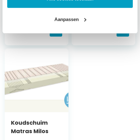
Bepaal zelf de
Bepaal zelf de
stevigheid
stevigheid
Aanpassen
Vanaf
€
560,79
Vanaf
€
659,79
Koudschuim
Matras Milos