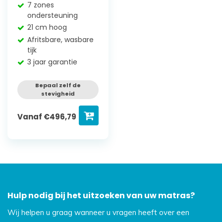
7 zones
ondersteuning
21 cm hoog
Afritsbare, wasbare
tijk
3 jaar garantie
Bepaal zelf de
stevigheid
Vanaf
€
496,79
Hulp nodig bij het uitzoeken van uw matras?
Wij helpen u graag wanneer u vragen heeft over een