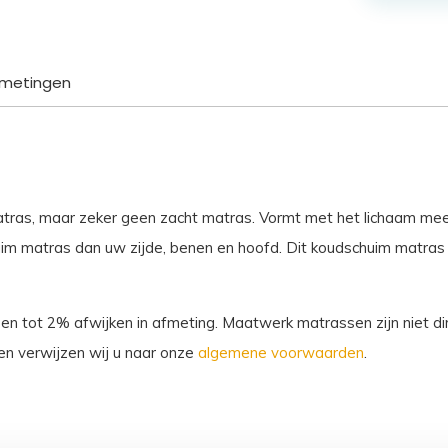
Santorini
aantal
metingen
atras, maar zeker geen zacht matras. Vormt met het lichaam me
m matras dan uw zijde, benen en hoofd. Dit koudschuim matras v
sen tot 2% afwijken in afmeting. Maatwerk matrassen zijn niet dir
n verwijzen wij u naar onze
algemene voorwaarden
.