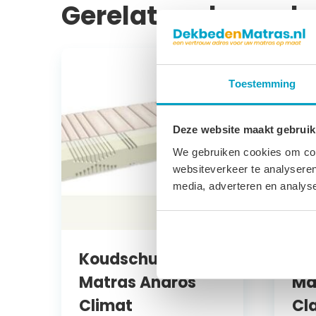
Gerelateerde prod
Toestemming
Deze website maakt gebruik
We gebruiken cookies om cont
websiteverkeer te analyseren
media, adverteren en analys
Koudschuim
Ko
Matras Andros
Ma
Climat
Cl