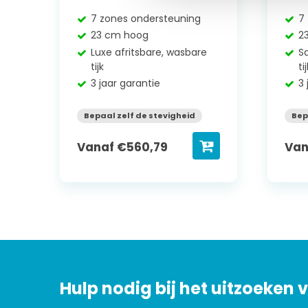
7 zones ondersteuning
7
23 cm hoog
2
Luxe afritsbare, wasbare
Sa
tijk
ti
3 jaar garantie
3 
Bepaal zelf de stevigheid
Bep
Vanaf
€
560,79
Va
Hulp nodig bij het uitzoeken