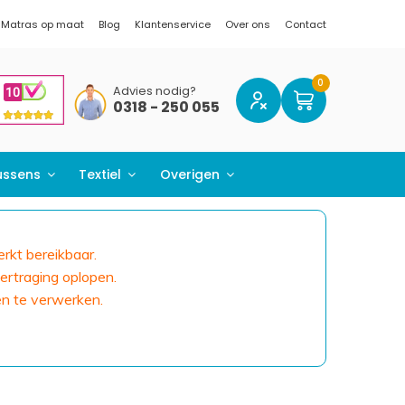
Matras op maat
Blog
Klantenservice
Over ons
Contact
Advies nodig?
0318 - 250 055
ussens
Textiel
Overigen
erkt bereikbaar.
ertraging oplopen.
en te verwerken.