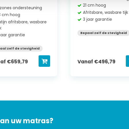
21 cm hoog
 zones ondersteuning
Afritsbare, wasbare tijk
3 cm hoog
3 jaar garantie
tijn afritsbare, wasbare
jk
Bepaal zelf de stevigheid
jaar garantie
aal zelf de stevigheid
naf
€
659,79
Vanaf
€
496,79
 van uw matras?