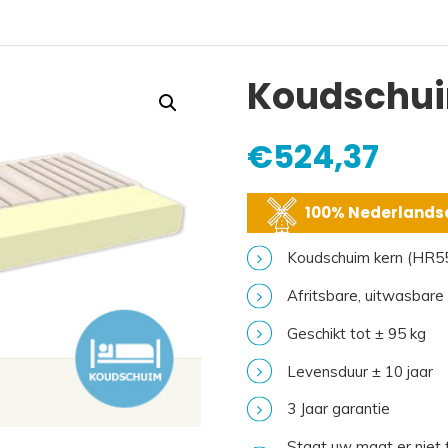
Koudschui
€
524,37
100% Nederlandse
Koudschuim kern (HR5
Afritsbare, uitwasbare
Geschikt tot ± 95 kg
Levensduur ± 10 jaar
3 Jaar garantie
Staat uw maat er niet