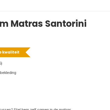
m Matras Santorini
 kwaliteit
5)
 bekleding
 tussen?
Stel hem zelf samen in de matras