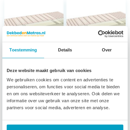
Toestemming
Details
Over
Koudschuim
Koudschuim
Deze website maakt gebruik van cookies
Matras Milos
Matras Andros
We gebruiken cookies om content en advertenties te
Classic
7 zones
personaliseren, om functies voor social media te bieden
ondersteuning
7 zones
en om ons websiteverkeer te analyseren. Ook delen we
21 cm hoog
ondersteuning
informatie over uw gebruik van onze site met onze
Afritsbare, wasbare
23 cm hoog
partners voor social media, adverteren en analyse.
tijk
Satijn afritsbare,
3 jaar garantie
wasbare tijk
3 jaar garantie