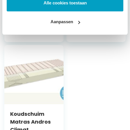
Alle cookies toestaan
Bepaal zelf de
stevigheid
Bepaal zelf de
stevigheid
Aanpassen
Vanaf
€
496,79
Vanaf
€
659,79
Koudschuim
Matras Andros
Climat