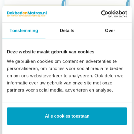
Koudschuim
Koudschuim
Toestemming
Details
Over
Matras Milos
Matras Andros
Classic
7 zones
Deze website maakt gebruik van cookies
ondersteuning
7 zones
21 cm hoog
ondersteuning
We gebruiken cookies om content en advertenties te
Afritsbare, wasbare
23 cm hoog
personaliseren, om functies voor social media te bieden
tijk
Satijn afritsbare,
en om ons websiteverkeer te analyseren. Ook delen we
3 jaar garantie
wasbare tijk
informatie over uw gebruik van onze site met onze
3 jaar garantie
partners voor social media, adverteren en analyse.
Bepaal zelf de
stevigheid
Bepaal zelf de
stevigheid
Alle cookies toestaan
Vanaf
€
496,79
Vanaf
€
659,79