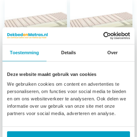
Toestemming
Details
Over
Koudschuim
Koudschuim
Deze website maakt gebruik van cookies
Matras Andros
Matras Milos
We gebruiken cookies om content en advertenties te
Climat
7 zones
personaliseren, om functies voor social media te bieden
ondersteuning
7 zones
en om ons websiteverkeer te analyseren. Ook delen we
21 cm hoog
ondersteuning
informatie over uw gebruik van onze site met onze
Afritsbare, wasbare
23 cm hoog
partners voor social media, adverteren en analyse.
tijk
Luxe afritsbare,
3 jaar garantie
wasbare tijk
3 jaar garantie