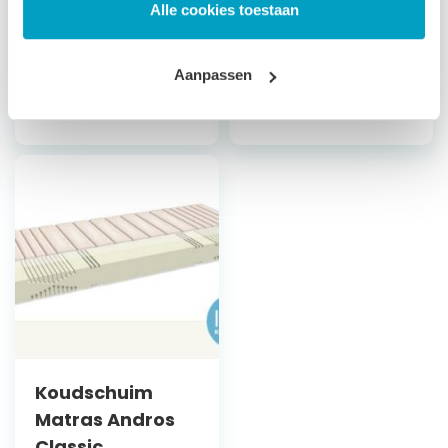
Alle cookies toestaan
Bepaal zelf de
stevigheid
Bepaal zelf de
stevigheid
Aanpassen
Vanaf
€
560,79
Vanaf
€
496,79
Koudschuim
Matras Andros
Classic