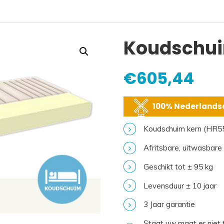
Koudschui
€
605,44
100% Nederlandse
Koudschuim kern (HR5
Afritsbare, uitwasbare
Geschikt tot ± 95 kg
Levensduur ± 10 jaar
3 Jaar garantie
Staat uw maat er niet