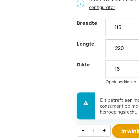
configurator
.
Breedte
Lengte
Dikte
Opnieuw kiezen
Dit betreft een m
consument op maa
herroepingsrecht, 
Koudschuim
-
+
In wi
Matras