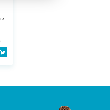
g
are