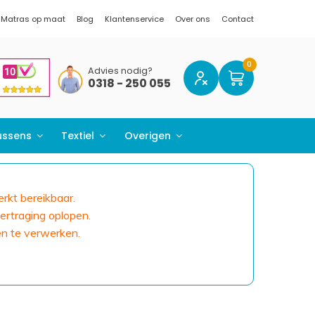
Matras op maat
Blog
Klantenservice
Over ons
Contact
Advies nodig?
0318 - 250 055
ussens
Textiel
Overigen
erkt bereikbaar.
ertraging oplopen.
en te verwerken.