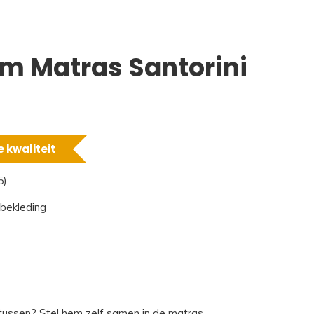
m Matras Santorini
 kwaliteit
5)
 bekleding
 tussen?
Stel hem zelf samen in de matras