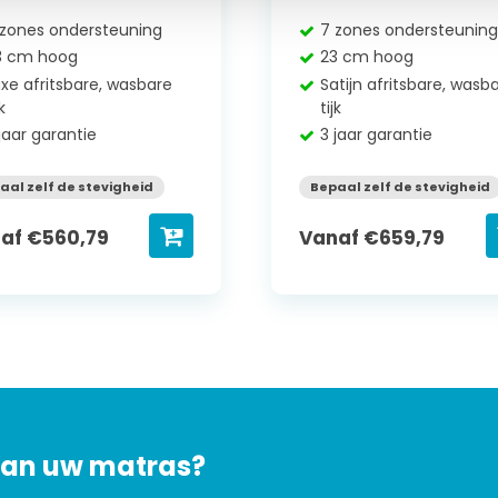
 zones ondersteuning
7 zones ondersteunin
3 cm hoog
23 cm hoog
uxe afritsbare, wasbare
Satijn afritsbare, wasb
jk
tijk
jaar garantie
3 jaar garantie
aal zelf de stevigheid
Bepaal zelf de stevigheid
naf
€
560,79
Vanaf
€
659,79
 van uw matras?