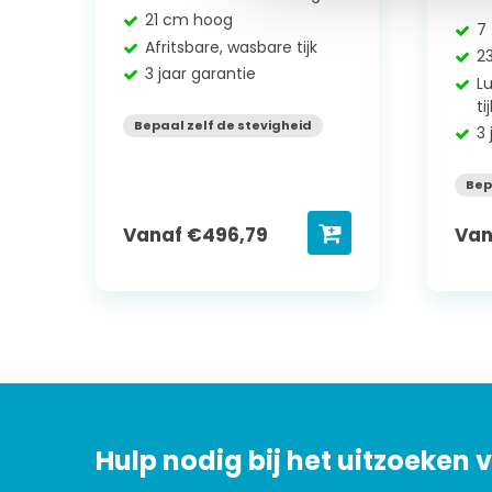
21 cm hoog
7
Afritsbare, wasbare tijk
2
3 jaar garantie
L
ti
Bepaal zelf de stevigheid
3 
Bep
Vanaf
€
496,79
Va
Hulp nodig bij het uitzoeken