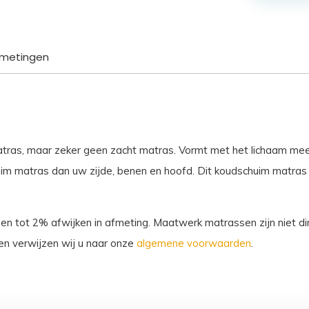
Santorini
aantal
metingen
atras, maar zeker geen zacht matras. Vormt met het lichaam me
m matras dan uw zijde, benen en hoofd. Dit koudschuim matras v
sen tot 2% afwijken in afmeting. Maatwerk matrassen zijn niet dir
n verwijzen wij u naar onze
algemene voorwaarden
.