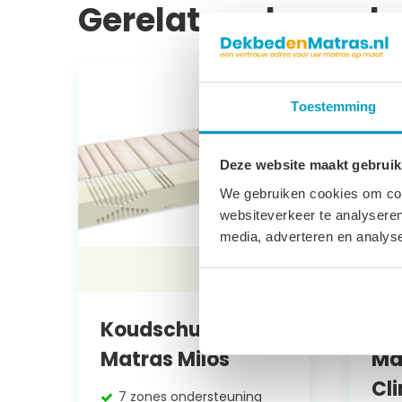
Gerelateerde prod
Toestemming
Deze website maakt gebruik
We gebruiken cookies om cont
websiteverkeer te analyseren
media, adverteren en analys
Koudschuim
Ko
Matras Milos
Ma
Cl
7 zones ondersteuning