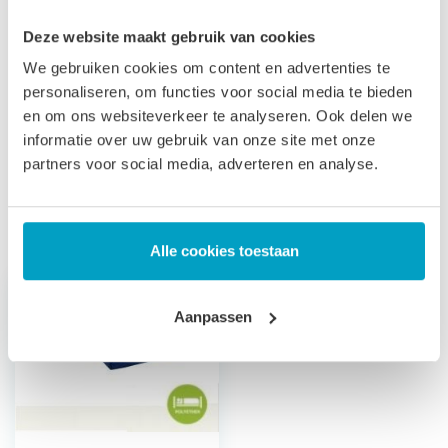
Let op
, door het flexibele materiaal, kunnen matrassen tot
Deze website maakt gebruik van cookies
2% afwijken in afmeting. Maatwerk matrassen zijn niet
We gebruiken cookies om content en advertenties te
direct leverbaar, de productie kost 3-4 weken tijd. Voor onze
personaliseren, om functies voor social media te bieden
voorwaarden betreft maatwerk matrassen verwijzen wij u
en om ons websiteverkeer te analyseren. Ook delen we
naar onze
algemene voorwaarden
.
informatie over uw gebruik van onze site met onze
partners voor social media, adverteren en analyse.
Prijs is inclusief wettelijke verwijderingsbijdrage
Gerelateerde producten
Alle cookies toestaan
Aanpassen