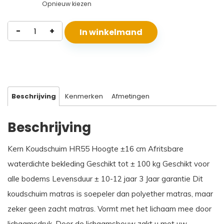
Opnieuw kiezen
Waterdicht
-
+
In winkelmand
Koudschuim
Matras
Santorini
aantal
Beschrijving
Kenmerken
Afmetingen
Beschrijving
Kern Koudschuim HR55 Hoogte ±16 cm Afritsbare
waterdichte bekleding Geschikt tot ± 100 kg Geschikt voor
alle bodems Levensduur ± 10-12 jaar 3 Jaar garantie Dit
koudschuim matras is soepeler dan polyether matras, maar
zeker geen zacht matras. Vormt met het lichaam mee door
lichaamsdruk. Door de lichaamsbouw zakt u met uw