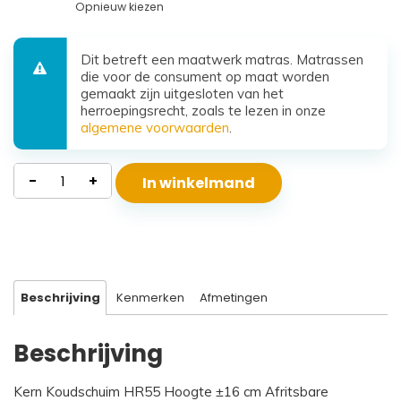
Opnieuw kiezen
Dit betreft een maatwerk matras. Matrassen
die voor de consument op maat worden
gemaakt zijn uitgesloten van het
herroepingsrecht, zoals te lezen in onze
algemene voorwaarden
.
Waterdicht
-
+
In winkelmand
Koudschuim
Matras
Santorini
aantal
Beschrijving
Kenmerken
Afmetingen
Beschrijving
Kern Koudschuim HR55 Hoogte ±16 cm Afritsbare