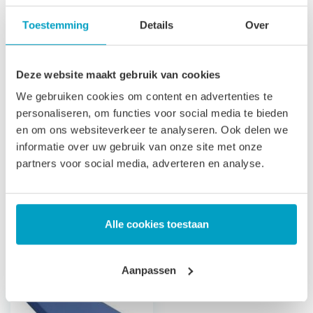
toegepast in zorginstellingen. Vergelijkbare benamingen
Toestemming
Details
Over
voor een koudschuim waterdichte matras zijn: Incontinentie
matras, Zorgmatras, Vloeistofdicht matras Ziekenhuis
Deze website maakt gebruik van cookies
matras.
We gebruiken cookies om content en advertenties te
Let op
, door het flexibele materiaal, kunnen matrassen tot
personaliseren, om functies voor social media te bieden
2% afwijken in afmeting. Maatwerk matrassen zijn niet
en om ons websiteverkeer te analyseren. Ook delen we
informatie over uw gebruik van onze site met onze
direct leverbaar, de productie kost 3-4 weken tijd. Voor onze
partners voor social media, adverteren en analyse.
voorwaarden betreft maatwerk matrassen verwijzen wij u
naar onze
algemene voorwaarden
.
Prijs is inclusief wettelijke verwijderingsbijdrage
Alle cookies toestaan
Gerelateerde producten
Aanpassen