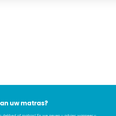
 van uw matras?
en dekbed of matras! En we geven u advies wanneer u