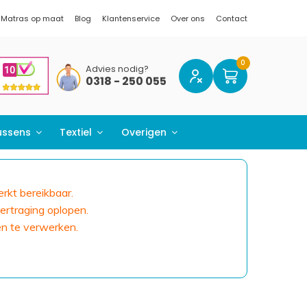
Matras op maat
Blog
Klantenservice
Over ons
Contact
Advies nodig?
0318 - 250 055
ussens
Textiel
Overigen
erkt bereikbaar.
ertraging oplopen.
en te verwerken.