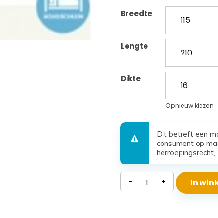
Breedte
Lengte
Dikte
Opnieuw kiezen
Dit betreft een m
consument op maa
herroepingsrecht, 
Waterdicht
-
+
In wi
Koudschuim
Matras
Santorini