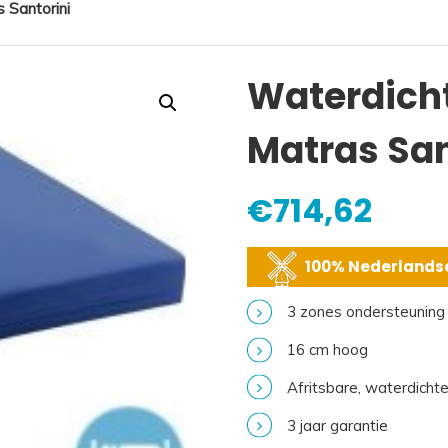
 Santorini
Waterdich
Matras San
€
714,62
100% Nederlandse
3 zones ondersteuning
16 cm hoog
Afritsbare, waterdichte 
3 jaar garantie