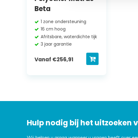
Beta
1 zone ondersteuning
16 cm hoog
Afritsbare, waterdichte tijk
3 jaar garantie
Vanaf
€
256,91
Hulp nodig bij het uitzoeken
Wij helpen u graag wanneer u vragen heeft over e