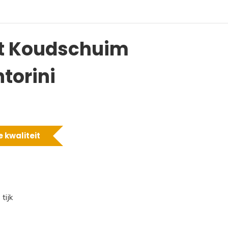
t Koudschuim
torini
 kwaliteit
tijk