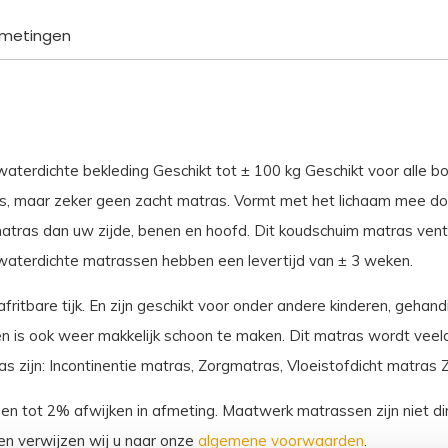
aantal
metingen
erdichte bekleding Geschikt tot ± 100 kg Geschikt voor alle bo
s, maar zeker geen zacht matras. Vormt met het lichaam mee do
tras dan uw zijde, benen en hoofd. Dit koudschuim matras venti
waterdichte matrassen hebben een levertijd van ± 3 weken.
ritbare tijk. En zijn geschikt voor onder andere kinderen, gehan
 is ook weer makkelijk schoon te maken. Dit matras wordt veelal 
zijn: Incontinentie matras, Zorgmatras, Vloeistofdicht matras 
sen tot 2% afwijken in afmeting. Maatwerk matrassen zijn niet dir
n verwijzen wij u naar onze
algemene voorwaarden
.