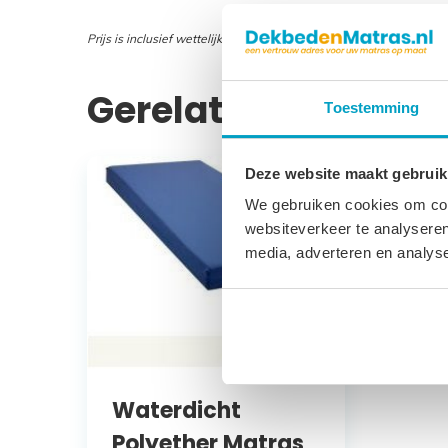
Prijs is inclusief wettelijke verwijderingsbijdrage
Gerelateerde prod
Toestemming
Deze website maakt gebruik
We gebruiken cookies om cont
websiteverkeer te analyseren
media, adverteren en analys
Waterdicht
Polyether Matras