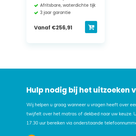
Afritsbare, waterdichte tijk
3 jaar garantie
Vanaf
€
256,91
Hulp nodig bij het uitzoeken
Wij helpen u graag wanneer u vragen heeft over e
twijfelt over het matras of dekbed naar uw keuze. 
17.30 uur bereiken via onderstaande telefoonnumme