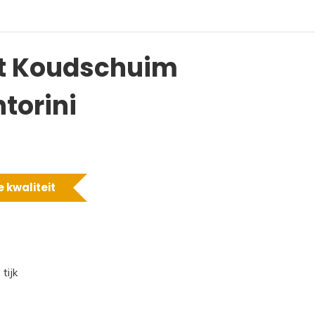
t Koudschuim
torini
 kwaliteit
tijk