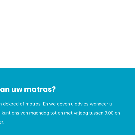
 van uw matras?
en dekbed of matras! En we geven u advies wanneer u
U kunt ons van maandag tot en met vrijdag tussen 9.00 en
r.