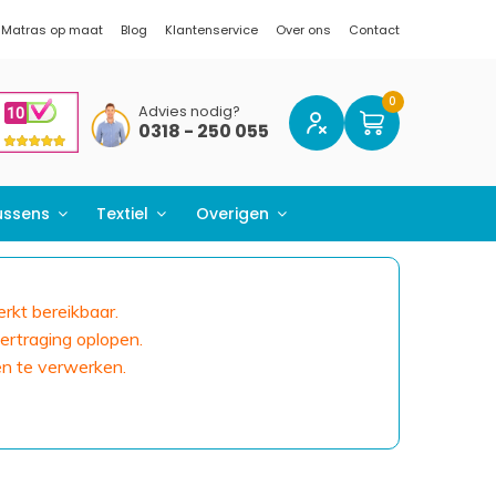
Matras op maat
Blog
Klantenservice
Over ons
Contact
Advies nodig?
0318 - 250 055
ussens
Textiel
Overigen
erkt bereikbaar.
ertraging oplopen.
en te verwerken.