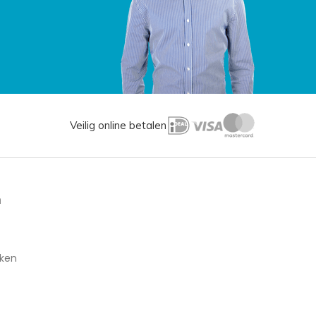
Veilig online betalen
n
aken