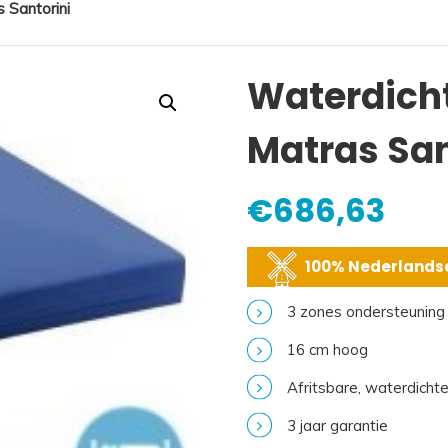
 Santorini
Waterdich
Matras San
€
686,63
100% Nederlandse
3 zones ondersteuning
16 cm hoog
Afritsbare, waterdichte 
3 jaar garantie