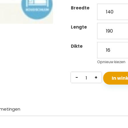
Breedte
Lengte
Dikte
Opnieuw kiezen
Waterdicht
-
+
In wi
Koudschuim
Matras
Santorini
aantal
metingen