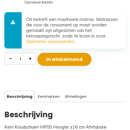
Opnieuw kiezen
Dit betreft een maatwerk matras. Matrassen
die voor de consument op maat worden
gemaakt zijn uitgesloten van het
herroepingsrecht, zoals te lezen in onze
algemene voorwaarden
.
Waterdicht
-
+
In winkelmand
Koudschuim
Matras
Santorini
aantal
Beschrijving
Kenmerken
Afmetingen
Beschrijving
Kern Koudschuim HR55 Hoogte ±16 cm Afritsbare