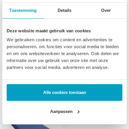
toegepast in zorginstellingen. Vergelijkbare benamingen
Toestemming
Details
Over
voor een koudschuim waterdichte matras zijn: Incontinentie
matras, Zorgmatras, Vloeistofdicht matras Ziekenhuis
Deze website maakt gebruik van cookies
matras.
We gebruiken cookies om content en advertenties te
Let op
, door het flexibele materiaal, kunnen matrassen tot
personaliseren, om functies voor social media te bieden
2% afwijken in afmeting. Maatwerk matrassen zijn niet
en om ons websiteverkeer te analyseren. Ook delen we
informatie over uw gebruik van onze site met onze
direct leverbaar, de productie kost 3-4 weken tijd. Voor onze
partners voor social media, adverteren en analyse.
voorwaarden betreft maatwerk matrassen verwijzen wij u
naar onze
algemene voorwaarden
.
Prijs is inclusief wettelijke verwijderingsbijdrage
Alle cookies toestaan
Gerelateerde producten
Aanpassen