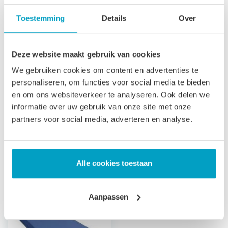
toegepast in zorginstellingen. Vergelijkbare benamingen
Toestemming
Details
Over
voor een koudschuim waterdichte matras zijn: Incontinentie
matras, Zorgmatras, Vloeistofdicht matras Ziekenhuis
Deze website maakt gebruik van cookies
matras.
We gebruiken cookies om content en advertenties te
Let op
, door het flexibele materiaal, kunnen matrassen tot
personaliseren, om functies voor social media te bieden
2% afwijken in afmeting. Maatwerk matrassen zijn niet
en om ons websiteverkeer te analyseren. Ook delen we
informatie over uw gebruik van onze site met onze
direct leverbaar, de productie kost 3-4 weken tijd. Voor onze
partners voor social media, adverteren en analyse.
voorwaarden betreft maatwerk matrassen verwijzen wij u
naar onze
algemene voorwaarden
.
Prijs is inclusief wettelijke verwijderingsbijdrage
Alle cookies toestaan
Gerelateerde producten
Aanpassen