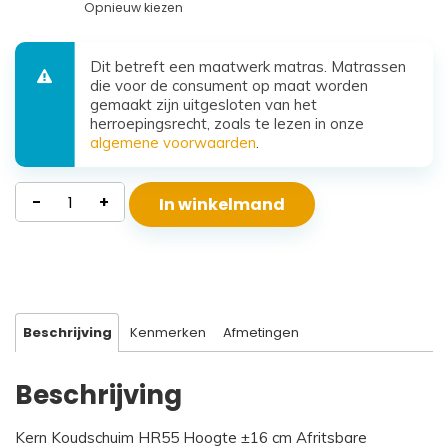
Opnieuw kiezen
Dit betreft een maatwerk matras. Matrassen
die voor de consument op maat worden
gemaakt zijn uitgesloten van het
herroepingsrecht, zoals te lezen in onze
algemene voorwaarden
.
Waterdicht
-
+
In winkelmand
Koudschuim
Matras
Santorini
aantal
Beschrijving
Kenmerken
Afmetingen
Beschrijving
Kern Koudschuim HR55 Hoogte ±16 cm Afritsbare