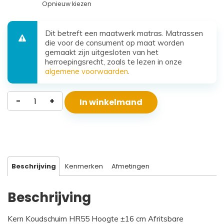
Opnieuw kiezen
Dit betreft een maatwerk matras. Matrassen
die voor de consument op maat worden
gemaakt zijn uitgesloten van het
herroepingsrecht, zoals te lezen in onze
algemene voorwaarden
.
Waterdicht
-
+
In winkelmand
Koudschuim
Matras
Santorini
aantal
Beschrijving
Kenmerken
Afmetingen
Beschrijving
Kern Koudschuim HR55 Hoogte ±16 cm Afritsbare