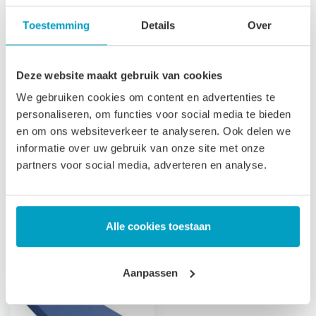
toegepast in zorginstellingen. Vergelijkbare benamingen
Toestemming
Details
Over
voor een koudschuim waterdichte matras zijn: Incontinentie
matras, Zorgmatras, Vloeistofdicht matras Ziekenhuis
Deze website maakt gebruik van cookies
matras.
We gebruiken cookies om content en advertenties te
Let op
, door het flexibele materiaal, kunnen matrassen tot
personaliseren, om functies voor social media te bieden
2% afwijken in afmeting. Maatwerk matrassen zijn niet
en om ons websiteverkeer te analyseren. Ook delen we
informatie over uw gebruik van onze site met onze
direct leverbaar, de productie kost 3-4 weken tijd. Voor onze
partners voor social media, adverteren en analyse.
voorwaarden betreft maatwerk matrassen verwijzen wij u
naar onze
algemene voorwaarden
.
Prijs is inclusief wettelijke verwijderingsbijdrage
Alle cookies toestaan
Gerelateerde producten
Aanpassen