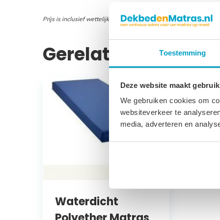
Prijs is inclusief wettelijke verwijderingsbijdrage
Gerelateerde prod
Toestemming
Deze website maakt gebruik
We gebruiken cookies om cont
websiteverkeer te analyseren
media, adverteren en analys
Waterdicht
Polyether Matras