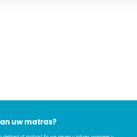
 van uw matras?
en dekbed of matras! En we geven u advies wanneer u