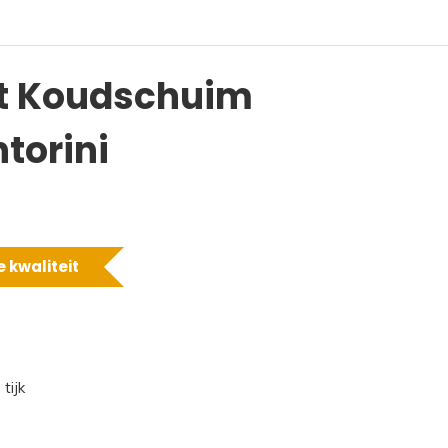
t Koudschuim
torini
 kwaliteit
tijk