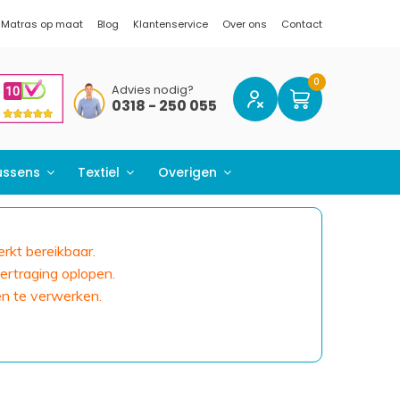
Matras op maat
Blog
Klantenservice
Over ons
Contact
Advies nodig?
0318 - 250 055
ussens
Textiel
Overigen
erkt bereikbaar.
ertraging oplopen.
en te verwerken.