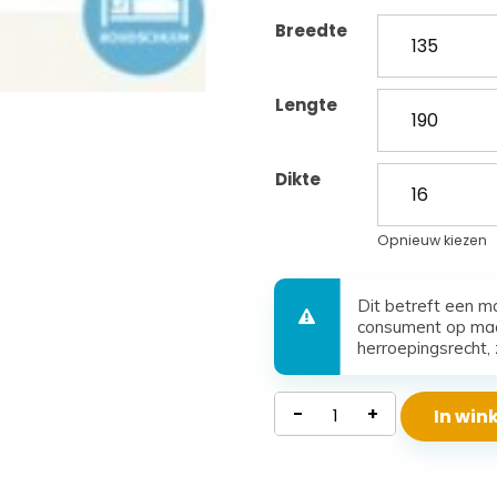
Breedte
Lengte
Dikte
Opnieuw kiezen
Dit betreft een m
consument op maa
herroepingsrecht, 
Waterdicht
-
+
In wi
Koudschuim
Matras
Santorini