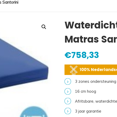
 Santorini
Waterdich
Matras San
€
758,33
100% Nederlandse
3 zones ondersteuning
16 cm hoog
Afritsbare, waterdichte 
3 jaar garantie