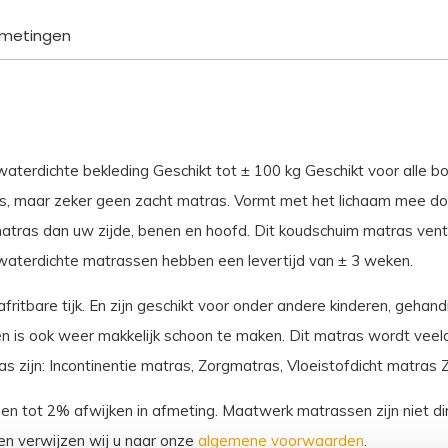
aantal
metingen
erdichte bekleding Geschikt tot ± 100 kg Geschikt voor alle bo
s, maar zeker geen zacht matras. Vormt met het lichaam mee do
tras dan uw zijde, benen en hoofd. Dit koudschuim matras venti
waterdichte matrassen hebben een levertijd van ± 3 weken.
ritbare tijk. En zijn geschikt voor onder andere kinderen, gehan
 is ook weer makkelijk schoon te maken. Dit matras wordt veelal 
zijn: Incontinentie matras, Zorgmatras, Vloeistofdicht matras 
sen tot 2% afwijken in afmeting. Maatwerk matrassen zijn niet dir
n verwijzen wij u naar onze
algemene voorwaarden
.