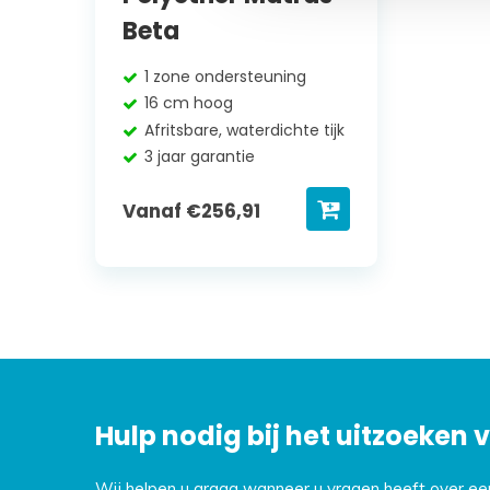
Beta
1 zone ondersteuning
16 cm hoog
Afritsbare, waterdichte tijk
3 jaar garantie
Vanaf
€
256,91
Hulp nodig bij het uitzoeken
Wij helpen u graag wanneer u vragen heeft over e