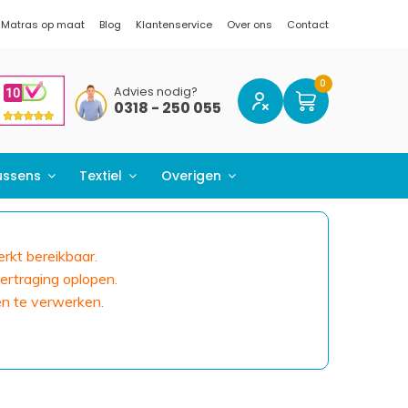
Matras op maat
Blog
Klantenservice
Over ons
Contact
Advies nodig?
0318 - 250 055
ussens
Textiel
Overigen
erkt bereikbaar.
ertraging oplopen.
en te verwerken.