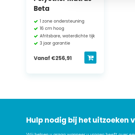
Beta
1 zone ondersteuning
16 cm hoog
Afritsbare, waterdichte tijk
3 jaar garantie
Vanaf
€
256,91
Hulp nodig bij het uitzoeken
Wij helpen u graag wanneer u vragen heeft over e