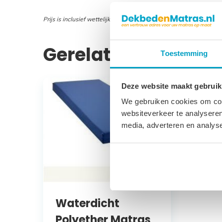
Prijs is inclusief wettelijke verwijderingsbijdrage
Gerelateerde prod
Toestemming
Deze website maakt gebruik
We gebruiken cookies om cont
websiteverkeer te analyseren
media, adverteren en analys
Waterdicht
Polyether Matras