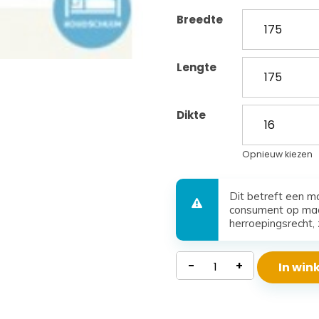
Breedte
Lengte
Dikte
Opnieuw kiezen
Dit betreft een m
consument op maa
herroepingsrecht, 
Waterdicht
-
+
In wi
Koudschuim
Matras
Santorini