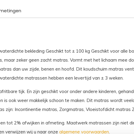
aantal
metingen
erdichte bekleding Geschikt tot ± 100 kg Geschikt voor alle bo
s, maar zeker geen zacht matras. Vormt met het lichaam mee do
tras dan uw zijde, benen en hoofd. Dit koudschuim matras venti
waterdichte matrassen hebben een levertijd van ± 3 weken.
ritbare tijk. En zijn geschikt voor onder andere kinderen, gehan
 is ook weer makkelijk schoon te maken. Dit matras wordt veelal 
zijn: Incontinentie matras, Zorgmatras, Vloeistofdicht matras 
sen tot 2% afwijken in afmeting. Maatwerk matrassen zijn niet dir
n verwijzen wij u naar onze
algemene voorwaarden
.