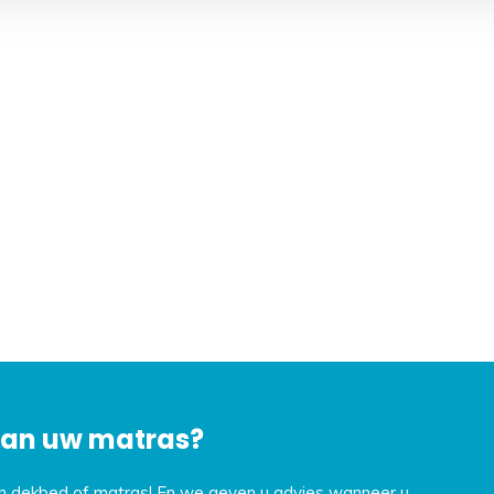
 van uw matras?
en dekbed of matras! En we geven u advies wanneer u