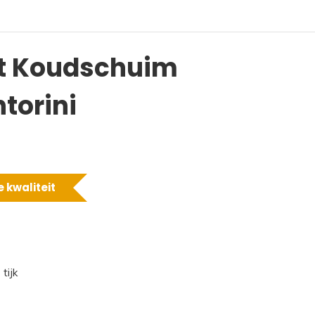
t Koudschuim
torini
 kwaliteit
tijk