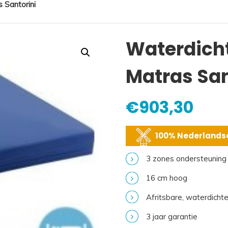
 Santorini
Waterdich
Matras San
€
903,30
100% Nederlandse
3 zones ondersteuning
16 cm hoog
Afritsbare, waterdichte 
3 jaar garantie