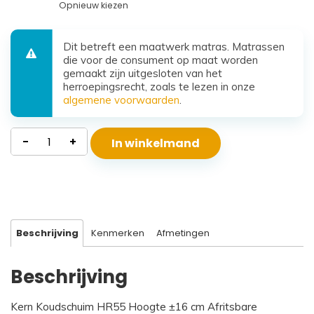
Opnieuw kiezen
Dit betreft een maatwerk matras. Matrassen
die voor de consument op maat worden
gemaakt zijn uitgesloten van het
herroepingsrecht, zoals te lezen in onze
algemene voorwaarden
.
Waterdicht
-
+
In winkelmand
Koudschuim
Matras
Santorini
aantal
Beschrijving
Kenmerken
Afmetingen
Beschrijving
Kern Koudschuim HR55 Hoogte ±16 cm Afritsbare