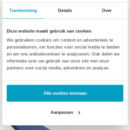
toegepast in zorginstellingen. Vergelijkbare benamingen
Toestemming
Details
Over
voor een koudschuim waterdichte matras zijn: Incontinentie
matras, Zorgmatras, Vloeistofdicht matras Ziekenhuis
Deze website maakt gebruik van cookies
matras.
We gebruiken cookies om content en advertenties te
Let op
, door het flexibele materiaal, kunnen matrassen tot
personaliseren, om functies voor social media te bieden
2% afwijken in afmeting. Maatwerk matrassen zijn niet
en om ons websiteverkeer te analyseren. Ook delen we
informatie over uw gebruik van onze site met onze
direct leverbaar, de productie kost 3-4 weken tijd. Voor onze
partners voor social media, adverteren en analyse.
voorwaarden betreft maatwerk matrassen verwijzen wij u
naar onze
algemene voorwaarden
.
Prijs is inclusief wettelijke verwijderingsbijdrage
Alle cookies toestaan
Gerelateerde producten
Aanpassen