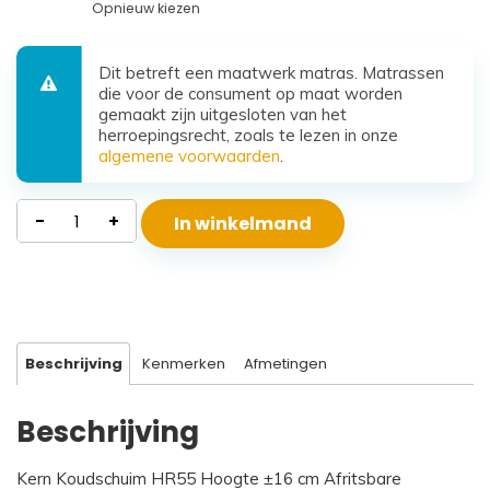
Opnieuw kiezen
Dit betreft een maatwerk matras. Matrassen
die voor de consument op maat worden
gemaakt zijn uitgesloten van het
herroepingsrecht, zoals te lezen in onze
algemene voorwaarden
.
Waterdicht
-
+
In winkelmand
Koudschuim
Matras
Santorini
aantal
Beschrijving
Kenmerken
Afmetingen
Beschrijving
Kern Koudschuim HR55 Hoogte ±16 cm Afritsbare