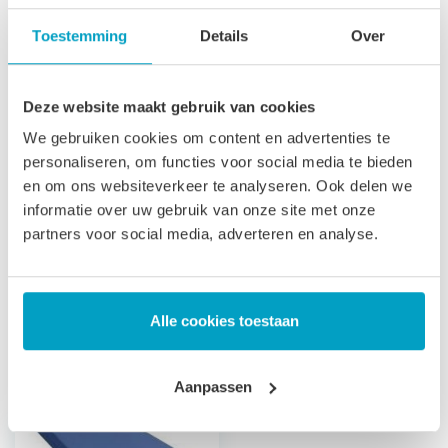
toegepast in zorginstellingen. Vergelijkbare benamingen
Toestemming
Details
Over
voor een koudschuim waterdichte matras zijn: Incontinentie
matras, Zorgmatras, Vloeistofdicht matras Ziekenhuis
Deze website maakt gebruik van cookies
matras.
We gebruiken cookies om content en advertenties te
Let op
, door het flexibele materiaal, kunnen matrassen tot
personaliseren, om functies voor social media te bieden
2% afwijken in afmeting. Maatwerk matrassen zijn niet
en om ons websiteverkeer te analyseren. Ook delen we
informatie over uw gebruik van onze site met onze
direct leverbaar, de productie kost 3-4 weken tijd. Voor onze
partners voor social media, adverteren en analyse.
voorwaarden betreft maatwerk matrassen verwijzen wij u
naar onze
algemene voorwaarden
.
Prijs is inclusief wettelijke verwijderingsbijdrage
Alle cookies toestaan
Gerelateerde producten
Aanpassen