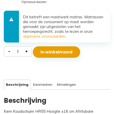
Opnieuw kiezen
Dit betreft een maatwerk matras. Matrassen
die voor de consument op maat worden
gemaakt zijn uitgesloten van het
herroepingsrecht, zoals te lezen in onze
algemene voorwaarden
.
Waterdicht
-
+
In winkelmand
Koudschuim
Matras
Santorini
aantal
Beschrijving
Kenmerken
Afmetingen
Beschrijving
Kern Koudschuim HR55 Hoogte ±16 cm Afritsbare