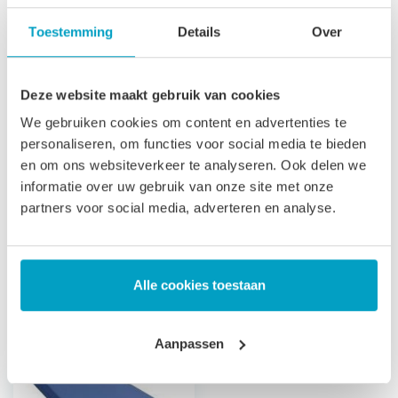
toegepast in zorginstellingen. Vergelijkbare benamingen
Toestemming
Details
Over
voor een koudschuim waterdichte matras zijn: Incontinentie
matras, Zorgmatras, Vloeistofdicht matras Ziekenhuis
Deze website maakt gebruik van cookies
matras.
We gebruiken cookies om content en advertenties te
Let op
, door het flexibele materiaal, kunnen matrassen tot
personaliseren, om functies voor social media te bieden
2% afwijken in afmeting. Maatwerk matrassen zijn niet
en om ons websiteverkeer te analyseren. Ook delen we
informatie over uw gebruik van onze site met onze
direct leverbaar, de productie kost 3-4 weken tijd. Voor onze
partners voor social media, adverteren en analyse.
voorwaarden betreft maatwerk matrassen verwijzen wij u
naar onze
algemene voorwaarden
.
Prijs is inclusief wettelijke verwijderingsbijdrage
Alle cookies toestaan
Gerelateerde producten
Aanpassen