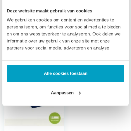
Let op
, door het flexibele materiaal, kunnen matrassen tot
Deze website maakt gebruik van cookies
2% afwijken in afmeting. Maatwerk matrassen zijn niet
We gebruiken cookies om content en advertenties te
direct leverbaar, de productie kost 3-4 weken tijd. Voor onze
personaliseren, om functies voor social media te bieden
voorwaarden betreft maatwerk matrassen verwijzen wij u
en om ons websiteverkeer te analyseren. Ook delen we
naar onze
algemene voorwaarden
.
informatie over uw gebruik van onze site met onze
partners voor social media, adverteren en analyse.
Prijs is inclusief wettelijke verwijderingsbijdrage
Gerelateerde producten
Alle cookies toestaan
Aanpassen