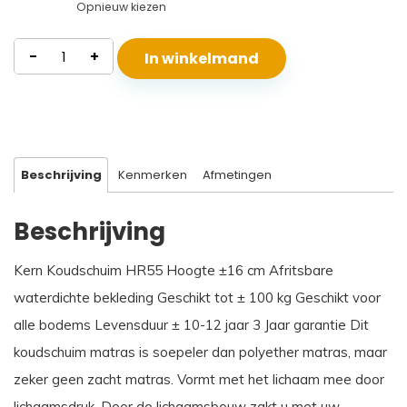
Opnieuw kiezen
Waterdicht
-
+
In winkelmand
Koudschuim
Matras
Santorini
aantal
Beschrijving
Kenmerken
Afmetingen
Beschrijving
Kern Koudschuim HR55 Hoogte ±16 cm Afritsbare
waterdichte bekleding Geschikt tot ± 100 kg Geschikt voor
alle bodems Levensduur ± 10-12 jaar 3 Jaar garantie Dit
koudschuim matras is soepeler dan polyether matras, maar
zeker geen zacht matras. Vormt met het lichaam mee door
lichaamsdruk. Door de lichaamsbouw zakt u met uw