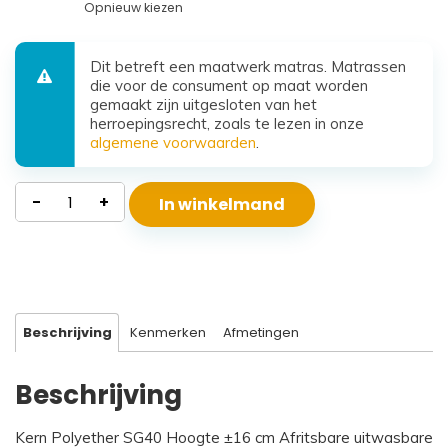
Opnieuw kiezen
Dit betreft een maatwerk matras. Matrassen
die voor de consument op maat worden
gemaakt zijn uitgesloten van het
herroepingsrecht, zoals te lezen in onze
algemene voorwaarden
.
Waterdicht
-
+
In winkelmand
Polyether
Matras
Beta
aantal
Beschrijving
Kenmerken
Afmetingen
Beschrijving
Kern Polyether SG40 Hoogte ±16 cm Afritsbare uitwasbare