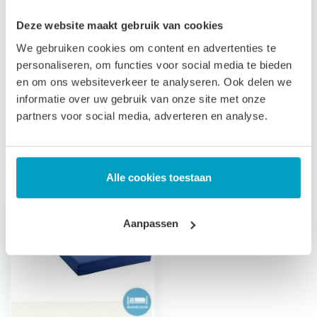
Let op
, door het flexibele materiaal, kunnen matrassen tot
Deze website maakt gebruik van cookies
2% afwijken in afmeting. Maatwerk matrassen zijn niet
We gebruiken cookies om content en advertenties te
personaliseren, om functies voor social media te bieden
direct leverbaar, de productie kost 3-4 weken tijd. Voor onze
en om ons websiteverkeer te analyseren. Ook delen we
voorwaarden betreft maatwerk matrassen verwijzen wij u
informatie over uw gebruik van onze site met onze
naar onze
algemene voorwaarden
.
partners voor social media, adverteren en analyse.
Prijs is inclusief wettelijke verwijderingsbijdrage
Gerelateerde producten
Alle cookies toestaan
Aanpassen