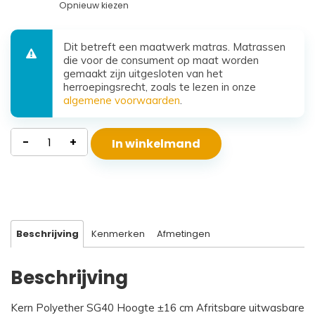
Opnieuw kiezen
Dit betreft een maatwerk matras. Matrassen
die voor de consument op maat worden
gemaakt zijn uitgesloten van het
herroepingsrecht, zoals te lezen in onze
algemene voorwaarden
.
Waterdicht
-
+
In winkelmand
Polyether
Matras
Beta
aantal
Beschrijving
Kenmerken
Afmetingen
Beschrijving
Kern Polyether SG40 Hoogte ±16 cm Afritsbare uitwasbare