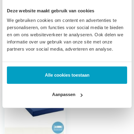
Let op
, door het flexibele materiaal, kunnen matrassen tot
Deze website maakt gebruik van cookies
2% afwijken in afmeting. Maatwerk matrassen zijn niet
We gebruiken cookies om content en advertenties te
personaliseren, om functies voor social media te bieden
direct leverbaar, de productie kost 3-4 weken tijd. Voor onze
en om ons websiteverkeer te analyseren. Ook delen we
voorwaarden betreft maatwerk matrassen verwijzen wij u
informatie over uw gebruik van onze site met onze
naar onze
algemene voorwaarden
.
partners voor social media, adverteren en analyse.
Prijs is inclusief wettelijke verwijderingsbijdrage
Gerelateerde producten
Alle cookies toestaan
Aanpassen