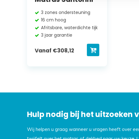
3 zones ondersteuning
16 cm hoog
Afritsbare, waterdichte tijk
3 jaar garantie
Vanaf
€
308,12
Hulp nodig bij het uitzoeken
Wij helpen u graag wanneer u vragen heeft over e
twijfelt over het matras of dekbed naar uw keuze. 