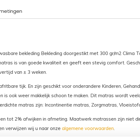
aantal
metingen
asbare bekleding Bekleding doorgestikt met 300 gr/m2 Clima To
matras is van goede kwaliteit en geeft een stevig comfort. Gesch
ertijd van ± 3 weken.
fritbare tijk. En zijn geschikt voor onderandere Kinderen, Gehan
 is ook weer makkelijk schoon te maken. Dit matras wordt veelal
dichte matras zijn: Incontinentie matras, Zorgmatras, Vloeistof
sen tot 2% afwijken in afmeting. Maatwerk matrassen zijn niet dir
n verwijzen wij u naar onze
algemene voorwaarden
.