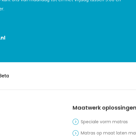
r.
nl
Beta
Maatwerk oplossinge
Speciale vorm matras
Matras op maat laten m