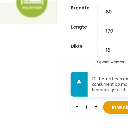
Breedte
Lengte
Dikte
Opnieuw kiezen
Dit betreft een m
consument op maa
herroepingsrecht, 
Waterdicht
-
+
In wi
Polyether
Matras
Beta