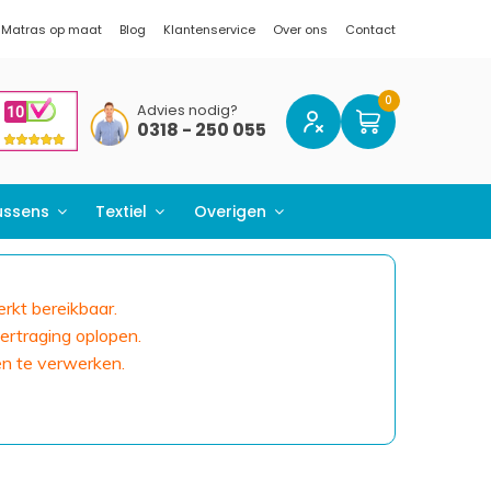
Matras op maat
Blog
Klantenservice
Over ons
Contact
Advies nodig?
0318 - 250 055
ussens
Textiel
Overigen
erkt bereikbaar.
ertraging oplopen.
en te verwerken.