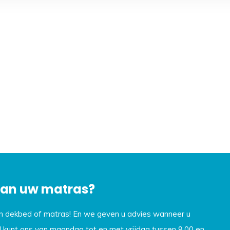
 van uw matras?
en dekbed of matras! En we geven u advies wanneer u
U kunt ons van maandag tot en met vrijdag tussen 9.00 en