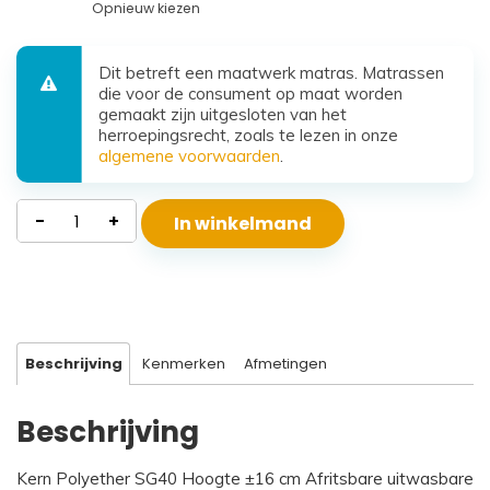
Opnieuw kiezen
Dit betreft een maatwerk matras. Matrassen
die voor de consument op maat worden
gemaakt zijn uitgesloten van het
herroepingsrecht, zoals te lezen in onze
algemene voorwaarden
.
Waterdicht
-
+
In winkelmand
Polyether
Matras
Beta
aantal
Beschrijving
Kenmerken
Afmetingen
Beschrijving
Kern Polyether SG40 Hoogte ±16 cm Afritsbare uitwasbare