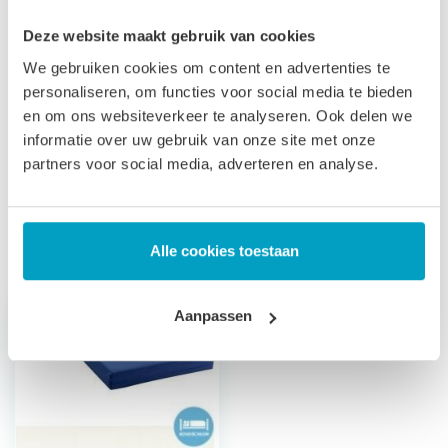
Let op
, door het flexibele materiaal, kunnen matrassen tot
Deze website maakt gebruik van cookies
2% afwijken in afmeting. Maatwerk matrassen zijn niet
We gebruiken cookies om content en advertenties te
personaliseren, om functies voor social media te bieden
direct leverbaar, de productie kost 3-4 weken tijd. Voor onze
en om ons websiteverkeer te analyseren. Ook delen we
voorwaarden betreft maatwerk matrassen verwijzen wij u
informatie over uw gebruik van onze site met onze
naar onze
algemene voorwaarden
.
partners voor social media, adverteren en analyse.
Prijs is inclusief wettelijke verwijderingsbijdrage
Gerelateerde producten
Alle cookies toestaan
Aanpassen