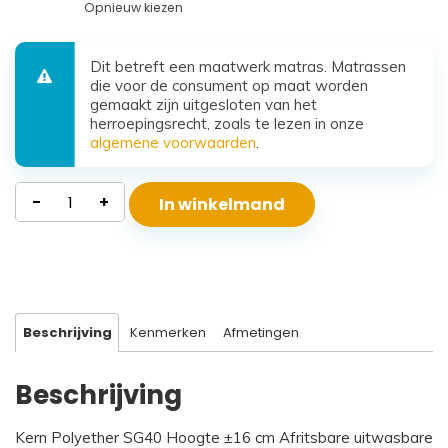
Opnieuw kiezen
Dit betreft een maatwerk matras. Matrassen
die voor de consument op maat worden
gemaakt zijn uitgesloten van het
herroepingsrecht, zoals te lezen in onze
algemene voorwaarden
.
Waterdicht
-
+
In winkelmand
Polyether
Matras
Beta
aantal
Beschrijving
Kenmerken
Afmetingen
Beschrijving
Kern Polyether SG40 Hoogte ±16 cm Afritsbare uitwasbare