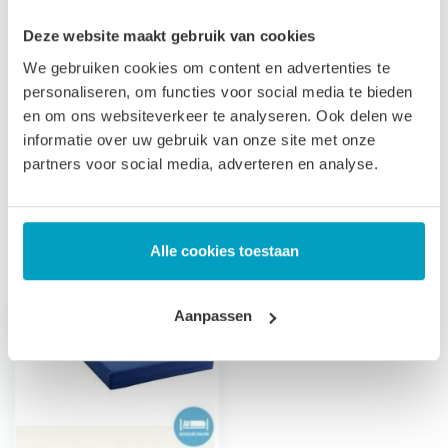
Let op
, door het flexibele materiaal, kunnen matrassen tot
Deze website maakt gebruik van cookies
2% afwijken in afmeting. Maatwerk matrassen zijn niet
We gebruiken cookies om content en advertenties te
personaliseren, om functies voor social media te bieden
direct leverbaar, de productie kost 3-4 weken tijd. Voor onze
en om ons websiteverkeer te analyseren. Ook delen we
voorwaarden betreft maatwerk matrassen verwijzen wij u
informatie over uw gebruik van onze site met onze
naar onze
algemene voorwaarden
.
partners voor social media, adverteren en analyse.
Prijs is inclusief wettelijke verwijderingsbijdrage
Gerelateerde producten
Alle cookies toestaan
Aanpassen