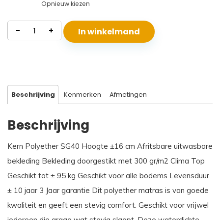
Opnieuw kiezen
Waterdicht
-
+
In winkelmand
Polyether
Matras
Beta
aantal
Beschrijving
Kenmerken
Afmetingen
Beschrijving
Kern Polyether SG40 Hoogte ±16 cm Afritsbare uitwasbare
bekleding Bekleding doorgestikt met 300 gr/m2 Clima Top
Geschikt tot ± 95 kg Geschikt voor alle bodems Levensduur
± 10 jaar 3 Jaar garantie Dit polyether matras is van goede
kwaliteit en geeft een stevig comfort. Geschikt voor vrijwel
iedereen die graag wat stevig slaapt. Deze waterdichte