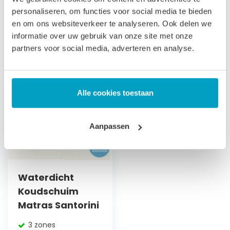
naar onze
algemene voorwaarden
.
personaliseren, om functies voor social media te bieden
en om ons websiteverkeer te analyseren. Ook delen we
Prijs is inclusief wettelijke verwijderingsbijdrage
informatie over uw gebruik van onze site met onze
partners voor social media, adverteren en analyse.
Gerelateerde producten
Alle cookies toestaan
Aanpassen
Waterdicht
Koudschuim
Matras Santorini
3 zones