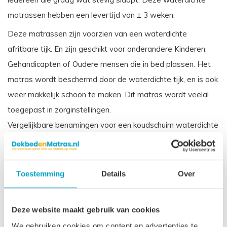
matrassen hebben een levertijd van ± 3 weken.
Deze matrassen zijn voorzien van een waterdichte
afritbare tijk. En zijn geschikt voor onderandere Kinderen,
Gehandicapten of Oudere mensen die in bed plassen. Het
matras wordt beschermd door de waterdichte tijk, en is ook
weer makkelijk schoon te maken. Dit matras wordt veelal
toegepast in zorginstellingen.
Vergelijkbare benamingen voor een koudschuim waterdichte
matras zijn: Incontinentie matras, Zorgmatras, Vloeistofdicht
matras Ziekenhuis matras.
Toestemming
Details
Over
Let op
, door het flexibele materiaal, kunnen matrassen tot
2% afwijken in afmeting. Maatwerk matrassen zijn niet
direct leverbaar, de productie kost 3-4 weken tijd. Voor onze
Deze website maakt gebruik van cookies
voorwaarden betreft maatwerk matrassen verwijzen wij u
We gebruiken cookies om content en advertenties te