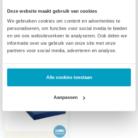
Let op
, door het flexibele materiaal, kunnen matrassen tot
Deze website maakt gebruik van cookies
2% afwijken in afmeting. Maatwerk matrassen zijn niet
We gebruiken cookies om content en advertenties te
personaliseren, om functies voor social media te bieden
direct leverbaar, de productie kost 3-4 weken tijd. Voor onze
en om ons websiteverkeer te analyseren. Ook delen we
voorwaarden betreft maatwerk matrassen verwijzen wij u
informatie over uw gebruik van onze site met onze
naar onze
algemene voorwaarden
.
partners voor social media, adverteren en analyse.
Prijs is inclusief wettelijke verwijderingsbijdrage
Gerelateerde producten
Alle cookies toestaan
Aanpassen