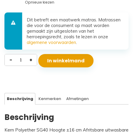
Opnieuw kiezen
Dit betreft een maatwerk matras. Matrassen
die voor de consument op maat worden
gemaakt zijn uitgesloten van het
herroepingsrecht, zoals te lezen in onze
algemene voorwaarden
.
Waterdicht
-
+
In winkelmand
Polyether
Matras
Beta
aantal
Beschrijving
Kenmerken
Afmetingen
Beschrijving
Kern Polyether SG40 Hoogte ±16 cm Afritsbare uitwasbare