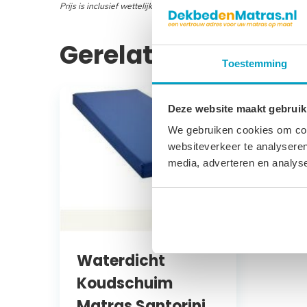
Prijs is inclusief wettelijke verwijderingsbijdrage
Gerelateerde prod
Toestemming
Deze website maakt gebruik
We gebruiken cookies om cont
websiteverkeer te analyseren
media, adverteren en analys
Waterdicht
Koudschuim
Matras Santorini