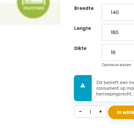
Breedte
Lengte
Dikte
Opnieuw kiezen
Dit betreft een m
consument op maa
herroepingsrecht, 
Waterdicht
-
+
In wi
Polyether
Matras
Beta