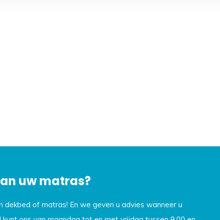
 van uw matras?
en dekbed of matras! En we geven u advies wanneer u
U kunt ons van maandag tot en met vrijdag tussen 9.00 en