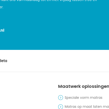
r.
nl
Beta
Maatwerk oplossinge
Speciale vorm matras
Matras op maat laten m