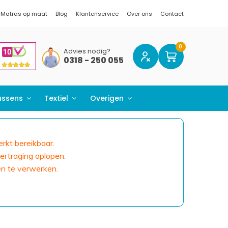
Matras op maat
Blog
Klantenservice
Over ons
Contact
Advies nodig?
0318 - 250 055
ussens
Textiel
Overigen
erkt bereikbaar.
ertraging oplopen.
en te verwerken.