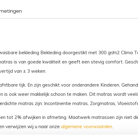
aantal
metingen
asbare bekleding Bekleding doorgestikt met 300 gr/m2 Clima To
matras is van goede kwaliteit en geeft een stevig comfort. Gesch
ertijd van ± 3 weken.
fritbare tijk. En zijn geschikt voor onderandere Kinderen, Gehan
 is ook weer makkelijk schoon te maken. Dit matras wordt veelal
dichte matras zijn: Incontinentie matras, Zorgmatras, Vloeistof
sen tot 2% afwijken in afmeting. Maatwerk matrassen zijn niet dir
n verwijzen wij u naar onze
algemene voorwaarden
.