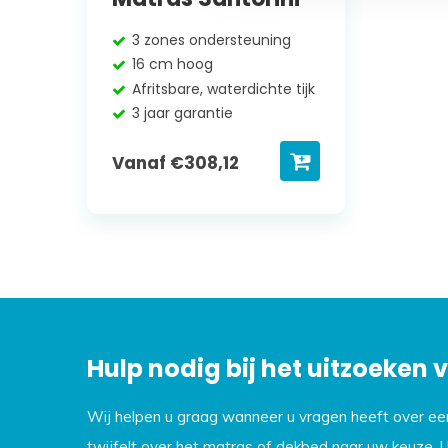
3 zones ondersteuning
16 cm hoog
Afritsbare, waterdichte tijk
3 jaar garantie
Vanaf
€
308,12
Hulp nodig bij het uitzoeken
Wij helpen u graag wanneer u vragen heeft over e
twijfelt over het matras of dekbed naar uw keuze. 