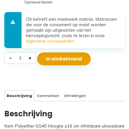
Opnieuw kiezen
Dit betreft een maatwerk matras. Matrassen
die voor de consument op maat worden
gemaakt zijn uitgesloten van het
herroepingsrecht, zoals te lezen in onze
algemene voorwaarden
.
Waterdicht
-
+
In winkelmand
Polyether
Matras
Beta
aantal
Beschrijving
Kenmerken
Afmetingen
Beschrijving
Kern Polyether SG40 Hoogte ±16 cm Afritsbare uitwasbare