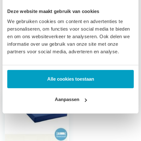
Let op
, door het flexibele materiaal, kunnen matrassen tot
Deze website maakt gebruik van cookies
2% afwijken in afmeting. Maatwerk matrassen zijn niet
We gebruiken cookies om content en advertenties te
personaliseren, om functies voor social media te bieden
direct leverbaar, de productie kost 3-4 weken tijd. Voor onze
en om ons websiteverkeer te analyseren. Ook delen we
voorwaarden betreft maatwerk matrassen verwijzen wij u
informatie over uw gebruik van onze site met onze
naar onze
algemene voorwaarden
.
partners voor social media, adverteren en analyse.
Prijs is inclusief wettelijke verwijderingsbijdrage
Gerelateerde producten
Alle cookies toestaan
Aanpassen