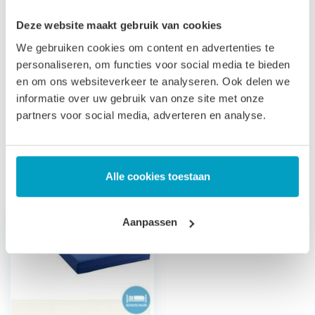
Let op
, door het flexibele materiaal, kunnen matrassen tot
Deze website maakt gebruik van cookies
2% afwijken in afmeting. Maatwerk matrassen zijn niet
We gebruiken cookies om content en advertenties te
personaliseren, om functies voor social media te bieden
direct leverbaar, de productie kost 3-4 weken tijd. Voor onze
en om ons websiteverkeer te analyseren. Ook delen we
voorwaarden betreft maatwerk matrassen verwijzen wij u
informatie over uw gebruik van onze site met onze
naar onze
algemene voorwaarden
.
partners voor social media, adverteren en analyse.
Prijs is inclusief wettelijke verwijderingsbijdrage
Gerelateerde producten
Alle cookies toestaan
Aanpassen