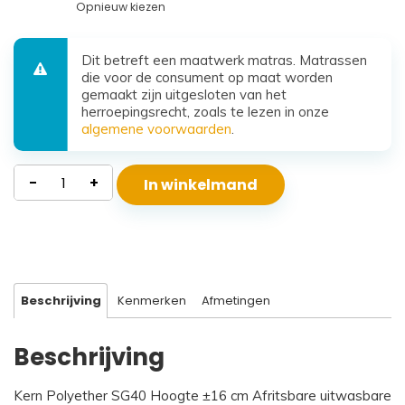
Opnieuw kiezen
Dit betreft een maatwerk matras. Matrassen
die voor de consument op maat worden
gemaakt zijn uitgesloten van het
herroepingsrecht, zoals te lezen in onze
algemene voorwaarden
.
Waterdicht
-
+
In winkelmand
Polyether
Matras
Beta
aantal
Beschrijving
Kenmerken
Afmetingen
Beschrijving
Kern Polyether SG40 Hoogte ±16 cm Afritsbare uitwasbare