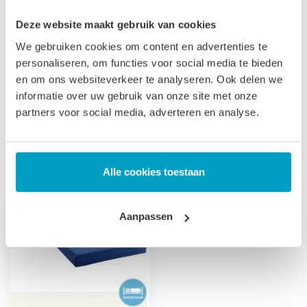
Let op
, door het flexibele materiaal, kunnen matrassen tot
Deze website maakt gebruik van cookies
2% afwijken in afmeting. Maatwerk matrassen zijn niet
We gebruiken cookies om content en advertenties te
personaliseren, om functies voor social media te bieden
direct leverbaar, de productie kost 3-4 weken tijd. Voor onze
en om ons websiteverkeer te analyseren. Ook delen we
voorwaarden betreft maatwerk matrassen verwijzen wij u
informatie over uw gebruik van onze site met onze
naar onze
algemene voorwaarden
.
partners voor social media, adverteren en analyse.
Prijs is inclusief wettelijke verwijderingsbijdrage
Gerelateerde producten
Alle cookies toestaan
Aanpassen