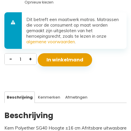
Opnieuw kiezen
Dit betreft een maatwerk matras. Matrassen
die voor de consument op maat worden
gemaakt zijn uitgesloten van het
herroepingsrecht, zoals te lezen in onze
algemene voorwaarden
.
Waterdicht
-
+
In winkelmand
Polyether
Matras
Beta
aantal
Beschrijving
Kenmerken
Afmetingen
Beschrijving
Kern Polyether SG40 Hoogte ±16 cm Afritsbare uitwasbare