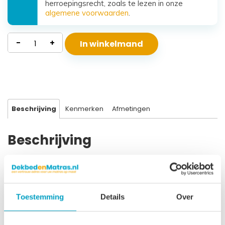
herroepingsrecht, zoals te lezen in onze
algemene voorwaarden
.
Polyether
-
+
In winkelmand
Matras
Beta
aantal
Beschrijving
Kenmerken
Afmetingen
Beschrijving
Kern Polyether SG40 Hoogte 16 cm Afritsbare uitwasbare
bekleding Bekleding doorgestikt met 300 gr/m2 Clima Top
Geschikt tot ± 95 kg Geschikt voor alle bodems Levensduur
Toestemming
Details
Over
± 10 jaar 3 Jaar garantie Dit polyether matras is van goede
kwaliteit en geeft een stevig comfort. Geschikt voor vrijwel