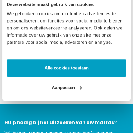
Deze website maakt gebruik van cookies
iedereen die graag wat stevig slaapt. De standaardmaten
We gebruiken cookies om content en advertenties te
zijn doorgaans op voorraad. Andere maten ± 3 weken
personaliseren, om functies voor social media te bieden
levertijd.
en om ons websiteverkeer te analyseren. Ook delen we
informatie over uw gebruik van onze site met onze
Let op
, door het flexibele materiaal, kunnen matrassen tot
partners voor social media, adverteren en analyse.
2% afwijken in afmeting. Maatwerk matrassen zijn niet
direct leverbaar, de productie kost 3-4 weken tijd. Voor onze
voorwaarden betreft maatwerk matrassen verwijzen wij u
Alle cookies toestaan
naar onze
algemene voorwaarden
.
Prijs is inclusief wettelijke verwijderingsbijdrage
Aanpassen
Hulp nodig bij het uitzoeken van uw matras?
Wij helpen u graag wanneer u vragen heeft over een