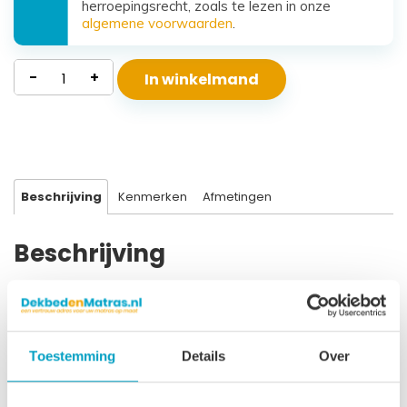
herroepingsrecht, zoals te lezen in onze
algemene voorwaarden
.
Polyether
-
+
In winkelmand
Matras
Beta
aantal
Beschrijving
Kenmerken
Afmetingen
Beschrijving
Kern Polyether SG40 Hoogte 16 cm Afritsbare uitwasbare
bekleding Bekleding doorgestikt met 300 gr/m2 Clima Top
Geschikt tot ± 95 kg Geschikt voor alle bodems Levensduur
Toestemming
Details
Over
± 10 jaar 3 Jaar garantie Dit polyether matras is van goede
kwaliteit en geeft een stevig comfort. Geschikt voor vrijwel