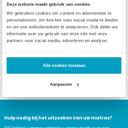
Deze website maakt gebruik van cookies
iedereen die graag wat stevig slaapt. De standaardmaten
We gebruiken cookies om content en advertenties te
zijn doorgaans op voorraad. Andere maten ± 3 weken
personaliseren, om functies voor social media te bieden
levertijd.
en om ons websiteverkeer te analyseren. Ook delen we
informatie over uw gebruik van onze site met onze
Let op
, door het flexibele materiaal, kunnen matrassen tot
partners voor social media, adverteren en analyse.
2% afwijken in afmeting. Maatwerk matrassen zijn niet
direct leverbaar, de productie kost 3-4 weken tijd. Voor onze
voorwaarden betreft maatwerk matrassen verwijzen wij u
Alle cookies toestaan
naar onze
algemene voorwaarden
.
Prijs is inclusief wettelijke verwijderingsbijdrage
Aanpassen
Hulp nodig bij het uitzoeken van uw matras?
Wij helpen u graag wanneer u vragen heeft over een