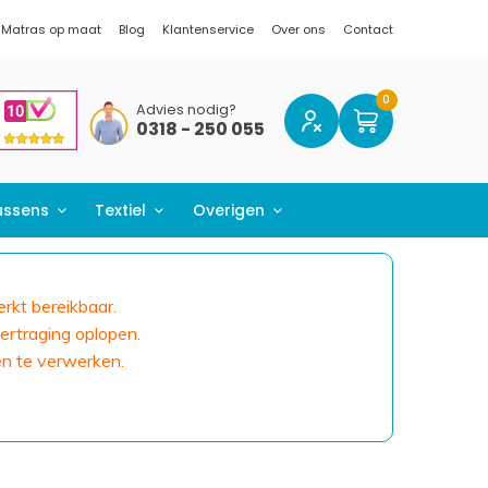
Matras op maat
Blog
Klantenservice
Over ons
Contact
Advies nodig?
0318 - 250 055
ussens
Textiel
Overigen
erkt bereikbaar.
ertraging oplopen.
en te verwerken.