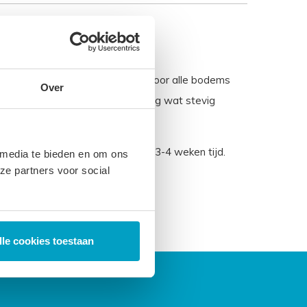
 Geschikt tot ± 95 kg Geschikt voor alle bodems
Over
ikt voor vrijwel iedereen die graag wat stevig
ect leverbaar, de productie kost 3-4 weken tijd.
 media te bieden en om ons
ze partners voor social
lle cookies toestaan