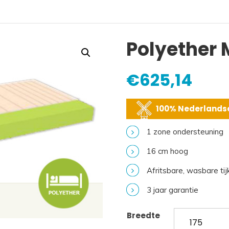
Polyether 
€
625,14
100% Nederlandse
1 zone ondersteuning
16 cm hoog
Afritsbare, wasbare tij
3 jaar garantie
Breedte