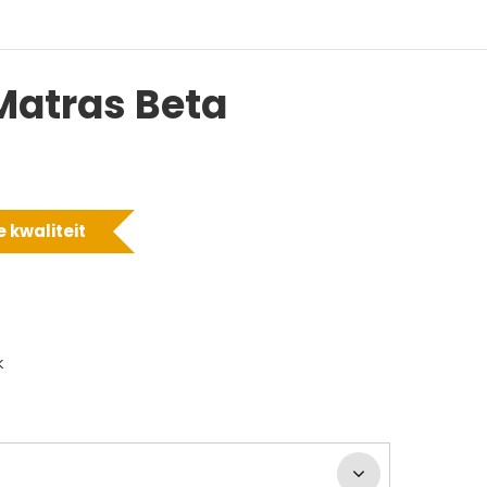
Matras Beta
 kwaliteit
k