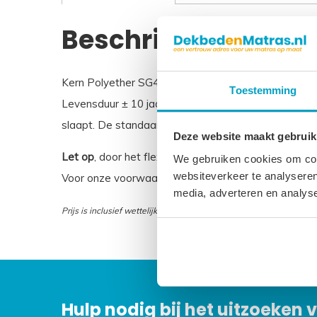
Beschrijving
Kern Polyether SG40 Hoogte 16 cm Afritsbare uitwa
Toestemming
Levensduur ± 10 jaar 3 Jaar garantie Dit polyether 
slaapt. De standaardmaten zijn doorgaans op voorr
Deze website maakt gebruik
Let op
, door het flexibele materiaal, kunnen matras
We gebruiken cookies om cont
websiteverkeer te analyseren
Voor onze voorwaarden betreft maatwerk matrasse
media, adverteren en analys
Prijs is inclusief wettelijke verwijderingsbijdrage
Hulp nodig bij het uitzoeken