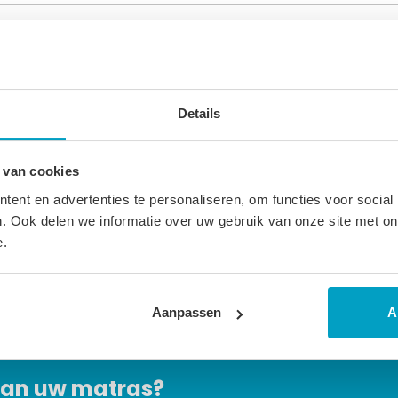
sbare bekleding Bekleding doorgestikt met 300 gr/m2 Clima Top
Details
matras is van goede kwaliteit en geeft een stevig comfort. Gesch
aad. Andere maten ± 3 weken levertijd.
 van cookies
sen tot 2% afwijken in afmeting. Maatwerk matrassen zijn niet dir
ent en advertenties te personaliseren, om functies voor social
. Ook delen we informatie over uw gebruik van onze site met on
n verwijzen wij u naar onze
algemene voorwaarden
.
e.
Aanpassen
A
 van uw matras?