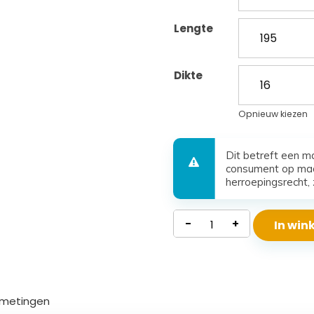
Lengte
Dikte
Opnieuw kiezen
Dit betreft een m
consument op maa
herroepingsrecht, 
Polyether
-
+
In wi
Matras
Beta
aantal
metingen