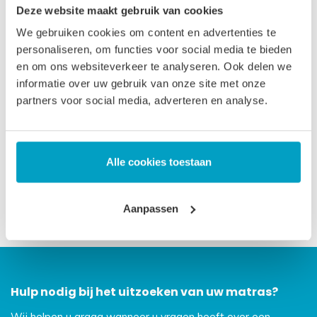
Deze website maakt gebruik van cookies
iedereen die graag wat stevig slaapt. De standaardmaten
We gebruiken cookies om content en advertenties te
zijn doorgaans op voorraad. Andere maten ± 3 weken
personaliseren, om functies voor social media te bieden
levertijd.
en om ons websiteverkeer te analyseren. Ook delen we
informatie over uw gebruik van onze site met onze
Let op
, door het flexibele materiaal, kunnen matrassen tot
partners voor social media, adverteren en analyse.
2% afwijken in afmeting. Maatwerk matrassen zijn niet
direct leverbaar, de productie kost 3-4 weken tijd. Voor onze
voorwaarden betreft maatwerk matrassen verwijzen wij u
Alle cookies toestaan
naar onze
algemene voorwaarden
.
Prijs is inclusief wettelijke verwijderingsbijdrage
Aanpassen
Hulp nodig bij het uitzoeken van uw matras?
Wij helpen u graag wanneer u vragen heeft over een