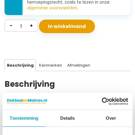
herroepingsrecht, zoals te lezen in onze
algemene voorwaarden
.
Polyether
-
+
In winkelmand
Matras
Beta
aantal
Beschrijving
Kenmerken
Afmetingen
Beschrijving
Kern Polyether SG40 Hoogte 16 cm Afritsbare uitwasbare
bekleding Bekleding doorgestikt met 300 gr/m2 Clima Top
Geschikt tot ± 95 kg Geschikt voor alle bodems Levensduur
Toestemming
Details
Over
± 10 jaar 3 Jaar garantie Dit polyether matras is van goede
kwaliteit en geeft een stevig comfort. Geschikt voor vrijwel