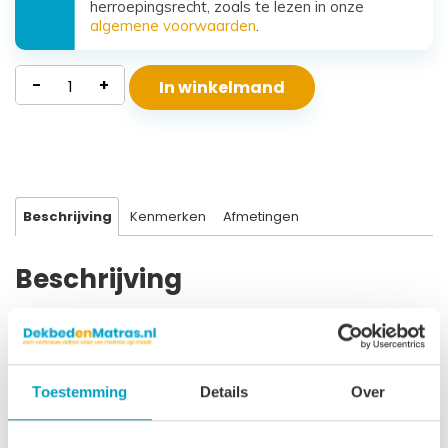
herroepingsrecht, zoals te lezen in onze
algemene voorwaarden
.
Polyether
-
+
In winkelmand
Matras
Beta
aantal
Beschrijving
Kenmerken
Afmetingen
Beschrijving
Kern Polyether SG40 Hoogte 16 cm Afritsbare uitwasbare
bekleding Bekleding doorgestikt met 300 gr/m2 Clima Top
Geschikt tot ± 95 kg Geschikt voor alle bodems Levensduur
Toestemming
Details
Over
± 10 jaar 3 Jaar garantie Dit polyether matras is van goede
kwaliteit en geeft een stevig comfort. Geschikt voor vrijwel