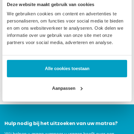
Deze website maakt gebruik van cookies
iedereen die graag wat stevig slaapt. De standaardmaten
We gebruiken cookies om content en advertenties te
zijn doorgaans op voorraad. Andere maten ± 3 weken
personaliseren, om functies voor social media te bieden
levertijd.
en om ons websiteverkeer te analyseren. Ook delen we
informatie over uw gebruik van onze site met onze
Let op
, door het flexibele materiaal, kunnen matrassen tot
partners voor social media, adverteren en analyse.
2% afwijken in afmeting. Maatwerk matrassen zijn niet
direct leverbaar, de productie kost 3-4 weken tijd. Voor onze
voorwaarden betreft maatwerk matrassen verwijzen wij u
Alle cookies toestaan
naar onze
algemene voorwaarden
.
Prijs is inclusief wettelijke verwijderingsbijdrage
Aanpassen
Hulp nodig bij het uitzoeken van uw matras?
Wij helpen u graag wanneer u vragen heeft over een