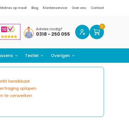
Matras op maat
Blog
Klantenservice
Over ons
Contact
Advies nodig?
0318 - 250 055
ussens
Textiel
Overigen
erkt bereikbaar.
ertraging oplopen.
en te verwerken.