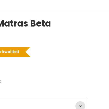
Matras Beta
 kwaliteit
k