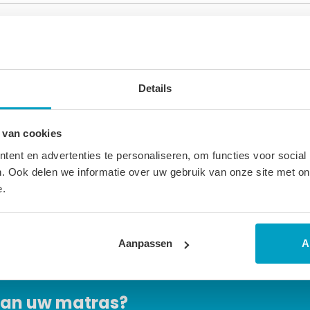
sbare bekleding Bekleding doorgestikt met 300 gr/m2 Clima Top
Details
matras is van goede kwaliteit en geeft een stevig comfort. Gesch
aad. Andere maten ± 3 weken levertijd.
 van cookies
sen tot 2% afwijken in afmeting. Maatwerk matrassen zijn niet dir
ent en advertenties te personaliseren, om functies voor social
. Ook delen we informatie over uw gebruik van onze site met on
n verwijzen wij u naar onze
algemene voorwaarden
.
e.
Aanpassen
A
 van uw matras?