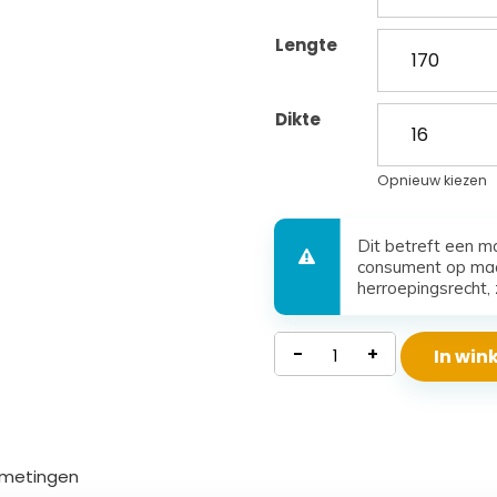
Lengte
Dikte
Opnieuw kiezen
Dit betreft een m
consument op maa
herroepingsrecht, 
Polyether
-
+
In wi
Matras
Beta
aantal
metingen