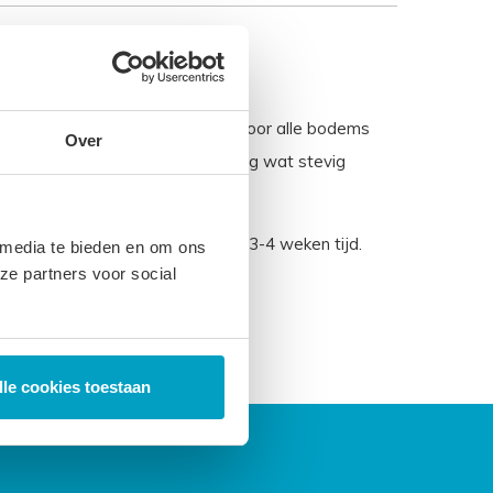
 Geschikt tot ± 95 kg Geschikt voor alle bodems
Over
ikt voor vrijwel iedereen die graag wat stevig
ect leverbaar, de productie kost 3-4 weken tijd.
 media te bieden en om ons
ze partners voor social
lle cookies toestaan