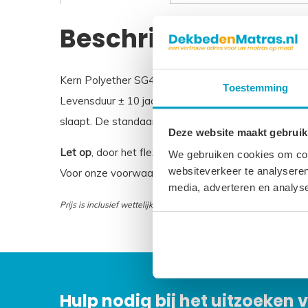
Beschrijving
Kern Polyether SG40 Hoogte 16 cm Afritsbare uitwa
Toestemming
Levensduur ± 10 jaar 3 Jaar garantie Dit polyether 
slaapt. De standaardmaten zijn doorgaans op voorr
Deze website maakt gebruik
Let op
, door het flexibele materiaal, kunnen matras
We gebruiken cookies om cont
websiteverkeer te analyseren
Voor onze voorwaarden betreft maatwerk matrasse
media, adverteren en analys
Prijs is inclusief wettelijke verwijderingsbijdrage
Hulp nodig bij het uitzoeken